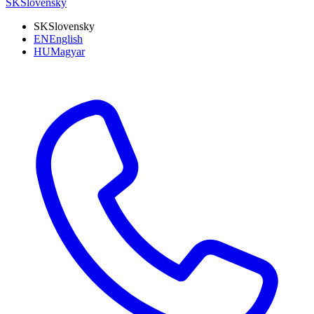
SK
Slovensky
SK
Slovensky
EN
English
HU
Magyar