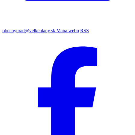
obecnyurad@velkeulany.sk
Mapa webu
RSS