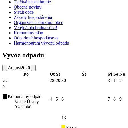
Tlačivá na stiahnutie
Obecné noviny
Štatút obce
Zásady hospodárenia
Organizačná štruktúra obce
Verejná obchodná súťaž
Komunitný plán
Odpadové hospodárstvo
Harmonogram vývozu odpadu
Vývoz odpadu
August
2026
Po
Ut
St
Št
Pi
So
Ne
27
28
29
30
31
1
2
3
Komunálny odpad
4
5
6
7
8
9
Veľké Úľany
(Galanta)
13
Plasty