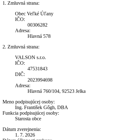
1. Zmluvná strana:
Obec Veľké Úľany
IČO:
00306282
Adresa:
Hlavná 578
2. Zmluvná strana:
VALSON s.r.o.
IČO:
47531843
DIČ:
2023994698
Adresa:
Hlavná 760/104, 92523 Jelka
Meno podpisujúcej osoby:
Ing. František Gőgh, DBA
Funkcia podpisujúcej osoby:
Starosta obce
Dátum zverejnenia:
1. 7. 2026