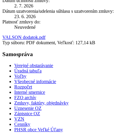
Dátum účinnosti zmluvy:
2. 7. 2026
Dátum uzatvorenia/udelenia súhlasu s uzatvorením zmluvy:
23. 6. 2026
Platnosť zmluvy do:
Neuvedené
VALSON dodatok.pdf
Typ súboru: PDF dokument, Veľkosť: 127,14 kB
Samospráva
Verejné obstarávanie
Úradná tabuľa
Voľby
Všeobecné informácie
Rozpočet
Interné smernice
FZO archív
Zmluvy, faktúry, objednávky
Uznesenie OZ
Zápisnice OZ
VZN
Cenníky
PHSR obce Veľké Úľany