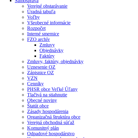
Samospráva
Verejné obstarávanie
Úradná tabuľa
Voľby
Všeobecné informácie
Rozpočet
Interné smernice
FZO archív
Zmluvy
Objednávky
Faktúry
Zmluvy, faktúry, objednávky
Uznesenie OZ
Zápisnice OZ
VZN
Cenníky
PHSR obce Veľké Úľany
Tlačivá na stiahnutie
Obecné noviny
Štatút obce
Zásady hospodárenia
Organizačná štruktúra obce
Verejná obchodná súťaž
Komunitný plán
Odpadové hospodárstvo