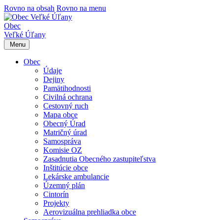
Rovno na obsah
Rovno na menu
Obec
Veľké Úľany
Menu
Obec
Údaje
Dejiny
Pamätihodnosti
Civilná ochrana
Cestovný ruch
Mapa obce
Obecný Úrad
Matričný úrad
Samospráva
Komisie OZ
Zasadnutia Obecného zastupiteľstva
Inštitúcie obce
Lekárske ambulancie
Územný plán
Cintorín
Projekty
Aerovizuálna prehliadka obce