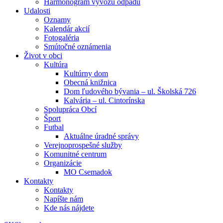
Harmonogram vývozu odpadu
Udalosti
Oznamy
Kalendár akcií
Fotogaléria
Smútočné oznámenia
Život v obci
Kultúra
Kultúrny dom
Obecná knižnica
Dom ľudového bývania – ul. Školská 726
Kalvária – ul. Cintorínska
Spolupráca Obcí
Šport
Futbal
Aktuálne úradné správy
Verejnoprospešné služby
Komunitné centrum
Organizácie
MO Csemadok
Kontakty
Kontakty
Napíšte nám
Kde nás nájdete