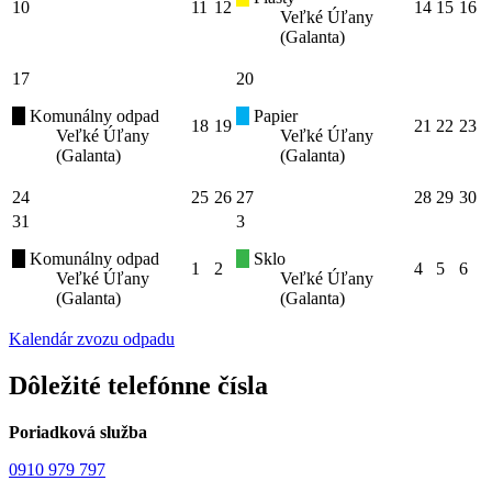
10
11
12
14
15
16
Veľké Úľany
(Galanta)
17
20
Komunálny odpad
Papier
18
19
21
22
23
Veľké Úľany
Veľké Úľany
(Galanta)
(Galanta)
24
25
26
27
28
29
30
31
3
Komunálny odpad
Sklo
1
2
4
5
6
Veľké Úľany
Veľké Úľany
(Galanta)
(Galanta)
Kalendár zvozu odpadu
Dôležité telefónne čísla
Poriadková služba
0910 979 797