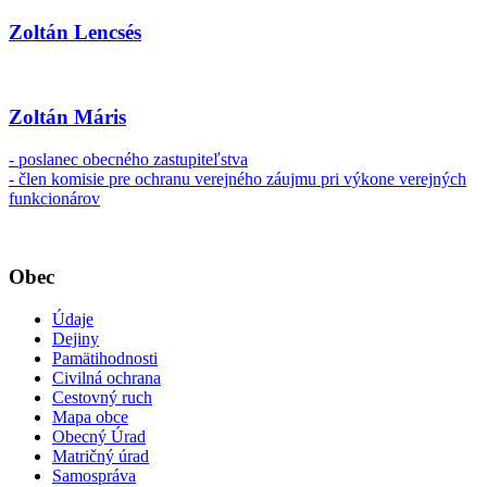
Zoltán Lencsés
Zoltán Máris
- poslanec obecného zastupiteľstva
- člen komisie pre ochranu verejného záujmu pri výkone verejných
funkcionárov
Obec
Údaje
Dejiny
Pamätihodnosti
Civilná ochrana
Cestovný ruch
Mapa obce
Obecný Úrad
Matričný úrad
Samospráva