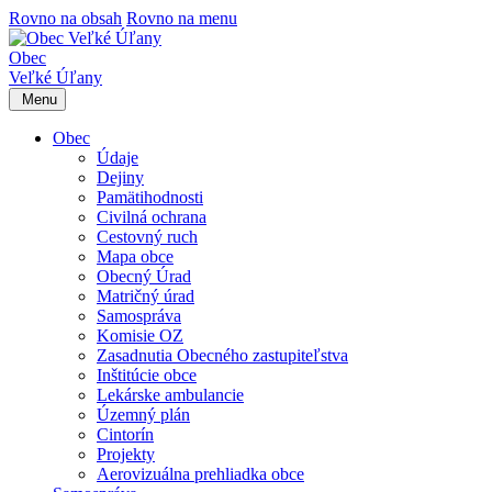
Rovno na obsah
Rovno na menu
Obec
Veľké Úľany
Menu
Obec
Údaje
Dejiny
Pamätihodnosti
Civilná ochrana
Cestovný ruch
Mapa obce
Obecný Úrad
Matričný úrad
Samospráva
Komisie OZ
Zasadnutia Obecného zastupiteľstva
Inštitúcie obce
Lekárske ambulancie
Územný plán
Cintorín
Projekty
Aerovizuálna prehliadka obce