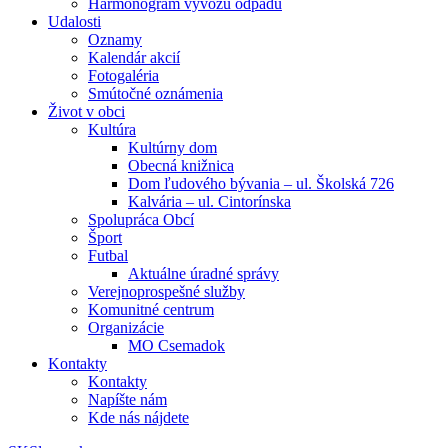
Harmonogram vývozu odpadu
Udalosti
Oznamy
Kalendár akcií
Fotogaléria
Smútočné oznámenia
Život v obci
Kultúra
Kultúrny dom
Obecná knižnica
Dom ľudového bývania – ul. Školská 726
Kalvária – ul. Cintorínska
Spolupráca Obcí
Šport
Futbal
Aktuálne úradné správy
Verejnoprospešné služby
Komunitné centrum
Organizácie
MO Csemadok
Kontakty
Kontakty
Napíšte nám
Kde nás nájdete