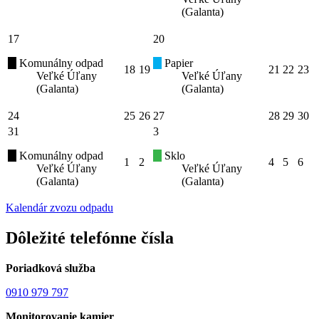
(Galanta)
17
20
Komunálny odpad
Papier
18
19
21
22
23
Veľké Úľany
Veľké Úľany
(Galanta)
(Galanta)
24
25
26
27
28
29
30
31
3
Komunálny odpad
Sklo
1
2
4
5
6
Veľké Úľany
Veľké Úľany
(Galanta)
(Galanta)
Kalendár zvozu odpadu
Dôležité telefónne čísla
Poriadková služba
0910 979 797
Monitorovanie kamier