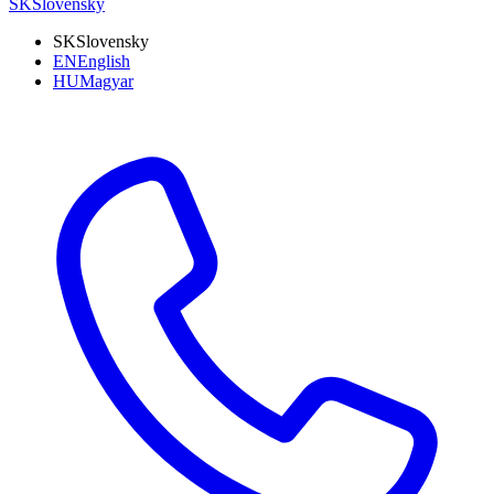
SK
Slovensky
SK
Slovensky
EN
English
HU
Magyar