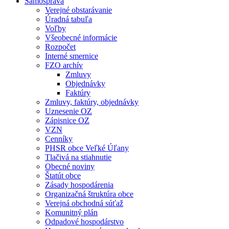
Samospráva
Verejné obstarávanie
Úradná tabuľa
Voľby
Všeobecné informácie
Rozpočet
Interné smernice
FZO archív
Zmluvy
Objednávky
Faktúry
Zmluvy, faktúry, objednávky
Uznesenie OZ
Zápisnice OZ
VZN
Cenníky
PHSR obce Veľké Úľany
Tlačivá na stiahnutie
Obecné noviny
Štatút obce
Zásady hospodárenia
Organizačná štruktúra obce
Verejná obchodná súťaž
Komunitný plán
Odpadové hospodárstvo