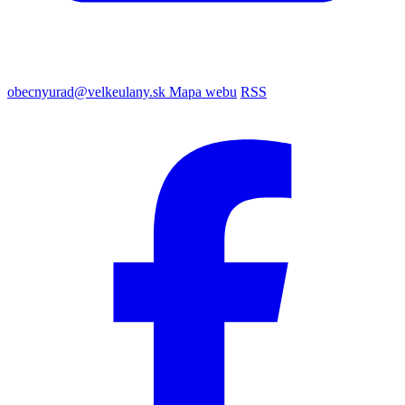
obecnyurad@velkeulany.sk
Mapa webu
RSS