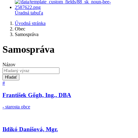
Úradná tabuľa
Úvodná stránka
Obec
Samospráva
Samospráva
Názov
Hľadať
#
František Gőgh, Ing., DBA
- starosta obce
Ildikó Danišová, Mgr.