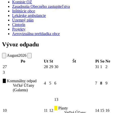
Komisie OZ
Zasadnutia Obecného zastupiteľstva
Inštitúcie obce
Lekárske ambulancie
Územný plán
Cintorín
Projekty
Aerovizuálna prehliadka obce
Vývoz odpadu
August
2026
Po
Ut
St
Št
Pi
So
Ne
27
28
29
30
31
1
2
3
Komunálny odpad
4
5
6
7
8
9
Veľké Úľany
(Galanta)
13
Plasty
10
11
12
14
15
16
Veľké Úľany