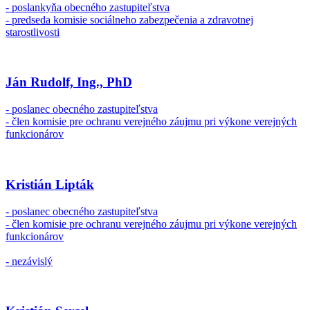
- poslankyňa obecného zastupiteľstva
- predseda komisie sociálneho zabezpečenia a zdravotnej
starostlivosti
Ján Rudolf, Ing., PhD
- poslanec obecného zastupiteľstva
- člen komisie pre ochranu verejného záujmu pri výkone verejných
funkcionárov
Kristián Lipták
- poslanec obecného zastupiteľstva
- člen komisie pre ochranu verejného záujmu pri výkone verejných
funkcionárov
- nezávislý