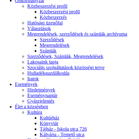
Önkormányzat
Közbeszerzési profil
Közbeszerzési profil
Közbeszerzés
Hatósági üzenőfal
Választások
Megrendelések, szerződések és számlák archívuma
Szerződések
Megrendelések
Számlák
Szerződések, Számlák, Megrendelések
Lakosaink lapja
Szociális szolgáltatások közösségi terve
Hulladékgazdálkodás
Iratok
Események
Hirdetmények
Eseménynaptár
Gyászjelentés
Élet a községben
Kultúra
Kultúrház
Könyvtár
Tájház - Iskola utca 726
Kálvária - Temető utca