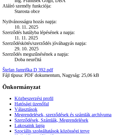
Ing. František Gőgh, DBA
Aláíró személy funkciója:
Starosta obce
Nyilvánosságra hozás napja:
10. 11. 2025
Szerződés hatályba lépésének a napja:
11. 11. 2025
Szerződéskötés/szerződés jóváhagyás napja:
29. 10. 2025
Szerződés megszűnésének a napja:
Doba neurčitá
Štefan Jamriška D 392.pdf
Fájl típusa: PDF dokumentum, Nagyság: 25,06 kB
Önkormányzat
Közbeszerzési profil
Hatósági üzenőfal
Választások
Megrendelések, szerződések és számlák archívuma
Szerződések, Számlák, Megrendelések
Lakosaink lapja
Szociális szolgáltatások közösségi terve