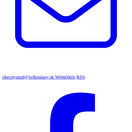
obecnyurad@velkeulany.sk
Webtérkép
RSS