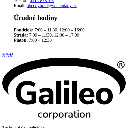
Telefón:
031/7878108
Email:
obecnyurad@velkeulany.sk
Úradné hodiny
Pondelok:
7:00 – 11:30, 12:00 – 16:00
Streda:
7:00 – 11:30, 12:00 – 17:00
Piatok:
7:00 – 12:30
felfelé
Technikai üzemeltetője: