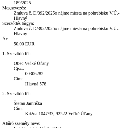
189/2025
Megnevezés:
Zmluva č. D/392/2025o nájme miesta na pohrebisku V.Ú.-
Hlavný
Szerződés tárgya:
Zmluva č. D/392/2025o nájme miesta na pohrebisku V.Ú.-
Hlavný
Ár:
50,00 EUR
1. Szerződő fél:
Obec Veľké Úľany
Cjsz.:
00306282
Cím:
Hlavná 578
2. Szerződő fél:
Štefan Jamriška
Cím:
Krížna 1047/33, 92522 Veľké Úľany
Aláíró személy neve: