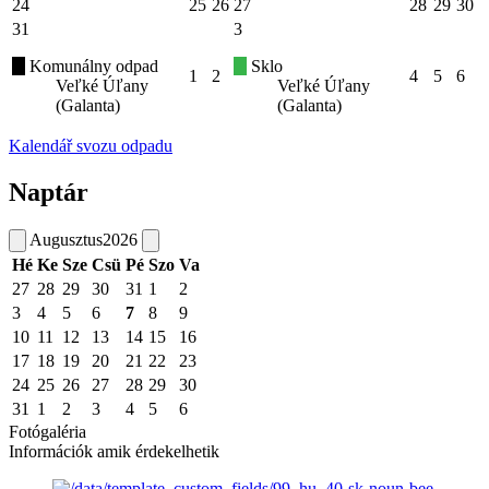
24
25
26
27
28
29
30
31
3
Komunálny odpad
Sklo
1
2
4
5
6
Veľké Úľany
Veľké Úľany
(Galanta)
(Galanta)
Kalendář svozu odpadu
Naptár
Augusztus
2026
Hé
Ke
Sze
Csü
Pé
Szo
Va
27
28
29
30
31
1
2
3
4
5
6
7
8
9
10
11
12
13
14
15
16
17
18
19
20
21
22
23
24
25
26
27
28
29
30
31
1
2
3
4
5
6
Fotógaléria
Információk amik érdekelhetik