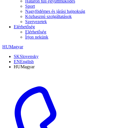
Határon túli együttműködés
Sport
Nagyfödémes és járási bajnokság
Közhasznú szolgáltatások
Szervezetek
Elérhetőség
Elérhetőség
Írjon nekünk
HU
Magyar
SK
Slovensky
EN
English
HU
Magyar