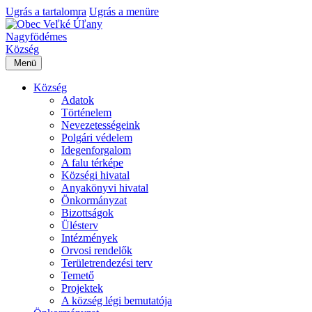
Ugrás a tartalomra
Ugrás a menüre
Nagyfödémes
Község
Menü
Község
Adatok
Történelem
Nevezetességeink
Polgári védelem
Idegenforgalom
A falu térképe
Községi hivatal
Anyakönyvi hivatal
Önkormányzat
Bizottságok
Ülésterv
Intézmények
Orvosi rendelők
Területrendezési terv
Temető
Projektek
A község légi bemutatója