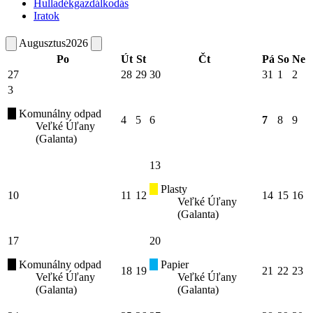
Hulladékgazdálkodás
Iratok
Augusztus
2026
Po
Út
St
Čt
Pá
So
Ne
27
28
29
30
31
1
2
3
Komunálny odpad
4
5
6
7
8
9
Veľké Úľany
(Galanta)
13
Plasty
10
11
12
14
15
16
Veľké Úľany
(Galanta)
17
20
Komunálny odpad
Papier
18
19
21
22
23
Veľké Úľany
Veľké Úľany
(Galanta)
(Galanta)