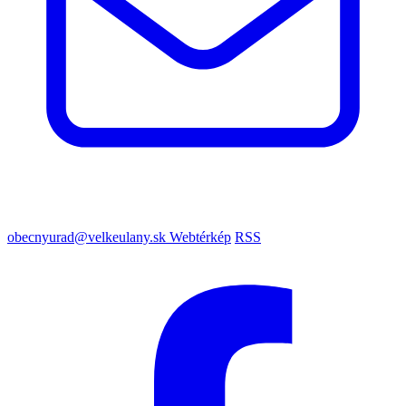
obecnyurad@velkeulany.sk
Webtérkép
RSS