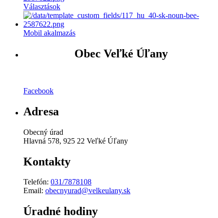
Választások
Mobil akalmazás
Obec Veľké Úľany
Facebook
Adresa
Obecný úrad
Hlavná 578, 925 22 Veľké Úľany
Kontakty
Telefón:
031/7878108
Email:
obecnyurad@velkeulany.sk
Úradné hodiny