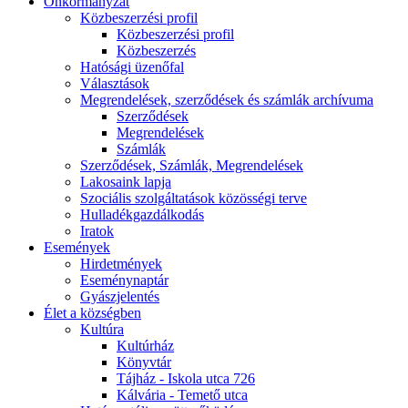
Önkormányzat
Közbeszerzési profil
Közbeszerzési profil
Közbeszerzés
Hatósági üzenőfal
Választások
Megrendelések, szerződések és számlák archívuma
Szerződések
Megrendelések
Számlák
Szerződések, Számlák, Megrendelések
Lakosaink lapja
Szociális szolgáltatások közösségi terve
Hulladékgazdálkodás
Iratok
Események
Hirdetmények
Eseménynaptár
Gyászjelentés
Élet a községben
Kultúra
Kultúrház
Könyvtár
Tájház - Iskola utca 726
Kálvária - Temető utca