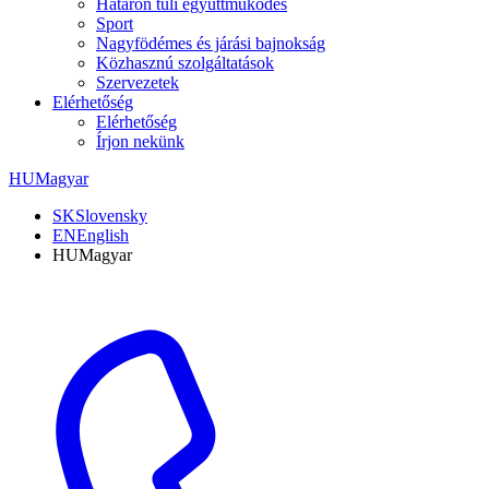
Határon túli együttműködés
Sport
Nagyfödémes és járási bajnokság
Közhasznú szolgáltatások
Szervezetek
Elérhetőség
Elérhetőség
Írjon nekünk
HU
Magyar
SK
Slovensky
EN
English
HU
Magyar