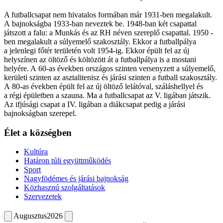
A futballcsapat nem hivatalos formában már 1931-ben megalakult.
A bajnokságba 1933-ban neveztek be. 1948-ban két csapattal
játszott a falu: a Munkás és az RH néven szereplő csapattal. 1950 -
ben megalakult a súlyemelő szakosztály. Ekkor a futballpálya
a jelenlegi főtér területén volt 1954-ig. Ekkor épült fel az új
helyszínen az öltöző és költözött át a futballpálya is a mostani
helyére. A 60-as években országos szinten versenyzett a súlyemelő,
kerületi szinten az asztalitenisz és járási szinten a futball szakosztály.
A 80-as években épült fel az új öltöző lelátóval, száláshellyel és
a régi épületben a szauna. Ma a futballcsapat az V. ligában játszik.
Az ifjúsági csapat a IV. ligában a diákcsapat pedig a járási
bajnokságban szerepel.
Élet a községben
Kultúra
Határon túli együttműködés
Sport
Nagyfödémes és járási bajnokság
Közhasznú szolgáltatások
Szervezetek
Augusztus
2026