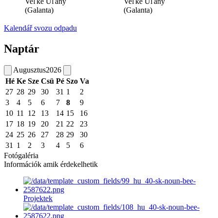
Veľké Úľany
Veľké Úľany
(Galanta)
(Galanta)
Kalendář svozu odpadu
Naptár
Augusztus
2026
Hé
Ke
Sze
Csü
Pé
Szo
Va
27
28
29
30
31
1
2
3
4
5
6
7
8
9
10
11
12
13
14
15
16
17
18
19
20
21
22
23
24
25
26
27
28
29
30
31
1
2
3
4
5
6
Fotógaléria
Információk amik érdekelhetik
Projektek