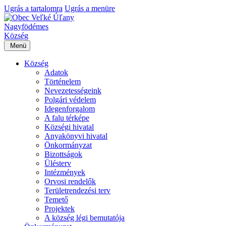
Ugrás a tartalomra
Ugrás a menüre
Nagyfödémes
Község
Menü
Község
Adatok
Történelem
Nevezetességeink
Polgári védelem
Idegenforgalom
A falu térképe
Községi hivatal
Anyakönyvi hivatal
Önkormányzat
Bizottságok
Ülésterv
Intézmények
Orvosi rendelők
Területrendezési terv
Temető
Projektek
A község légi bemutatója