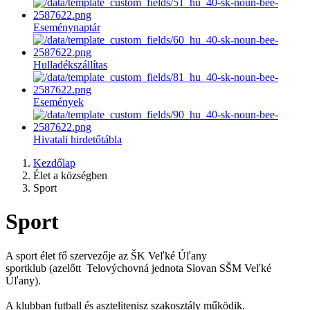
Eseménynaptár
Hulladékszállítas
Események
Hivatali hirdetőtábla
Kezdőlap
Élet a községben
Sport
Sport
A sport élet fő szervezője az ŠK Veľké Úľany
sportklub (azelőtt Telovýchovná jednota Slovan SŠM Veľké
Úľany).
A klubban futball és asztelitenisz szakosztály működik.