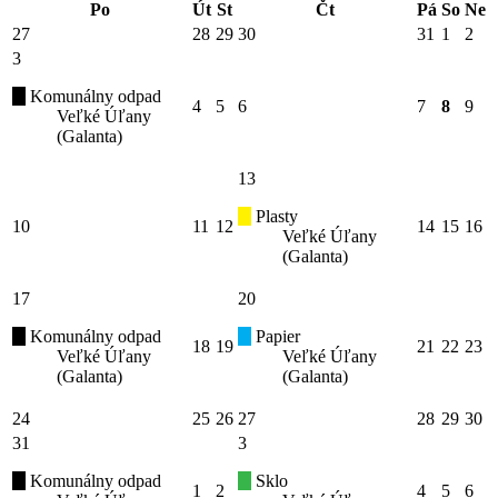
Po
Út
St
Čt
Pá
So
Ne
27
28
29
30
31
1
2
3
Komunálny odpad
4
5
6
7
8
9
Veľké Úľany
(Galanta)
13
Plasty
10
11
12
14
15
16
Veľké Úľany
(Galanta)
17
20
Komunálny odpad
Papier
18
19
21
22
23
Veľké Úľany
Veľké Úľany
(Galanta)
(Galanta)
24
25
26
27
28
29
30
31
3
Komunálny odpad
Sklo
1
2
4
5
6