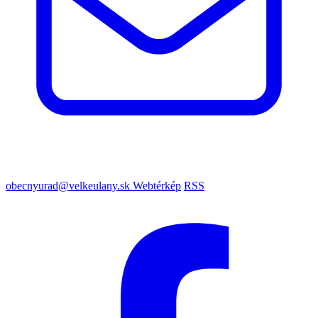
obecnyurad@velkeulany.sk
Webtérkép
RSS