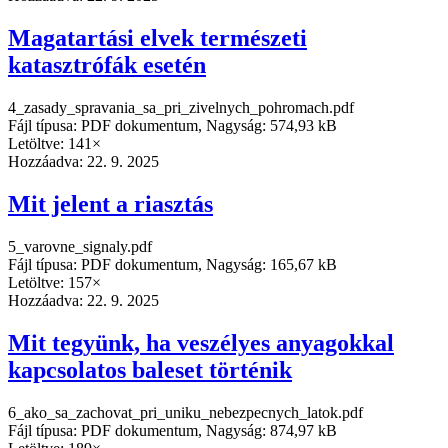
Magatartási elvek természeti
katasztrófák esetén
4_zasady_spravania_sa_pri_zivelnych_pohromach.pdf
Fájl típusa: PDF dokumentum, Nagyság: 574,93 kB
Letöltve: 141×
Hozzáadva:
22. 9. 2025
Mit jelent a riasztás
5_varovne_signaly.pdf
Fájl típusa: PDF dokumentum, Nagyság: 165,67 kB
Letöltve: 157×
Hozzáadva:
22. 9. 2025
Mit tegyünk, ha veszélyes anyagokkal
kapcsolatos baleset történik
6_ako_sa_zachovat_pri_uniku_nebezpecnych_latok.pdf
Fájl típusa: PDF dokumentum, Nagyság: 874,97 kB