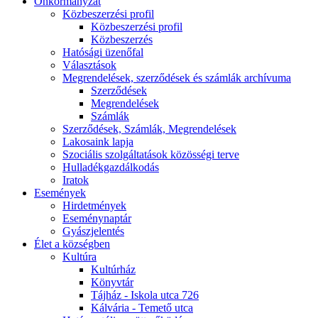
Önkormányzat
Közbeszerzési profil
Közbeszerzési profil
Közbeszerzés
Hatósági üzenőfal
Választások
Megrendelések, szerződések és számlák archívuma
Szerződések
Megrendelések
Számlák
Szerződések, Számlák, Megrendelések
Lakosaink lapja
Szociális szolgáltatások közösségi terve
Hulladékgazdálkodás
Iratok
Események
Hirdetmények
Eseménynaptár
Gyászjelentés
Élet a községben
Kultúra
Kultúrház
Könyvtár
Tájház - Iskola utca 726
Kálvária - Temető utca