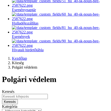
Eseménynaptár
Hulladékszállítas
Események
Hivatali hirdetőtábla
Kezdőlap
Község
Polgári védelem
Polgári védelem
Keresés
Keresés
Kategória