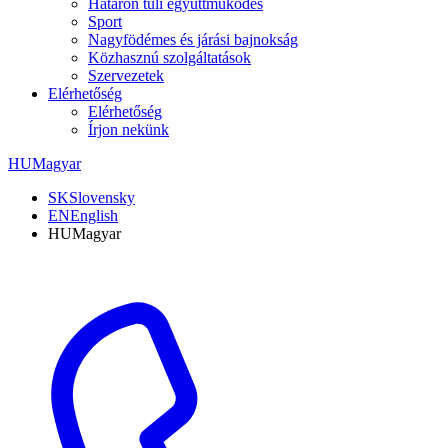
Határon túli együttműködés
Sport
Nagyfödémes és járási bajnokság
Közhasznú szolgáltatások
Szervezetek
Elérhetőség
Elérhetőség
Írjon nekünk
HU
Magyar
SK
Slovensky
EN
English
HU
Magyar