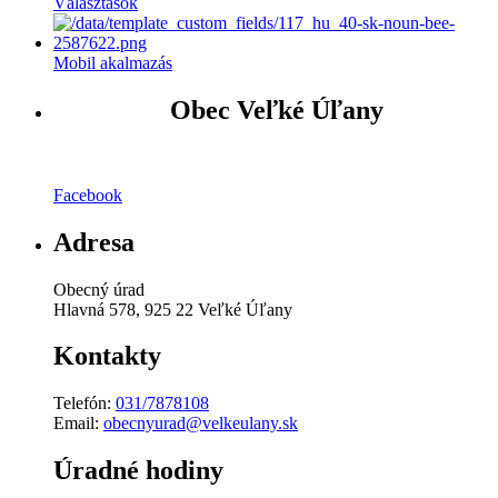
Választások
Mobil akalmazás
Obec Veľké Úľany
Facebook
Adresa
Obecný úrad
Hlavná 578, 925 22 Veľké Úľany
Kontakty
Telefón:
031/7878108
Email:
obecnyurad@velkeulany.sk
Úradné hodiny