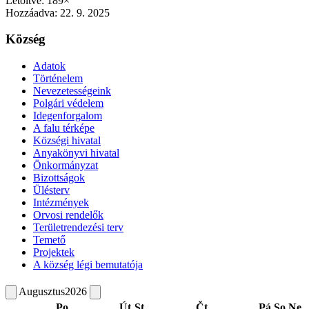
Letöltve: 189×
Hozzáadva:
22. 9. 2025
Község
Adatok
Történelem
Nevezetességeink
Polgári védelem
Idegenforgalom
A falu térképe
Községi hivatal
Anyakönyvi hivatal
Önkormányzat
Bizottságok
Ülésterv
Intézmények
Orvosi rendelők
Területrendezési terv
Temető
Projektek
A község légi bemutatója
Augusztus
2026
Po
Út
St
Čt
Pá
So
Ne