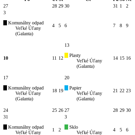
27
28
29
30
31
1
2
3
Komunálny odpad
4
5
6
7
8
9
Veľké Úľany
(Galanta)
13
Plasty
10
11
12
14
15
16
Veľké Úľany
(Galanta)
17
20
Komunálny odpad
Papier
18
19
21
22
23
Veľké Úľany
Veľké Úľany
(Galanta)
(Galanta)
24
25
26
27
28
29
30
31
3
Komunálny odpad
Sklo
1
2
4
5
6
Veľké Úľany
Veľké Úľany