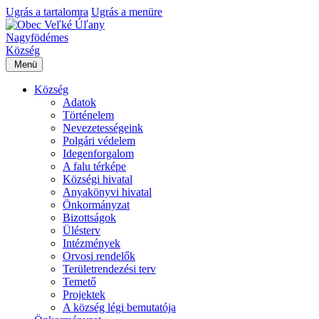
Ugrás a tartalomra
Ugrás a menüre
Nagyfödémes
Község
Menü
Község
Adatok
Történelem
Nevezetességeink
Polgári védelem
Idegenforgalom
A falu térképe
Községi hivatal
Anyakönyvi hivatal
Önkormányzat
Bizottságok
Ülésterv
Intézmények
Orvosi rendelők
Területrendezési terv
Temető
Projektek
A község légi bemutatója