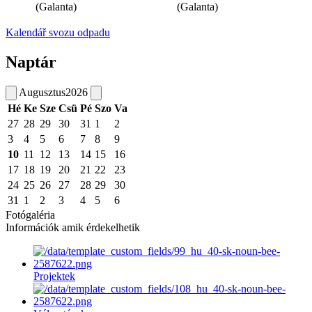
(Galanta)
(Galanta)
Kalendář svozu odpadu
Naptár
Augusztus
2026
Hé
Ke
Sze
Csü
Pé
Szo
Va
27
28
29
30
31
1
2
3
4
5
6
7
8
9
10
11
12
13
14
15
16
17
18
19
20
21
22
23
24
25
26
27
28
29
30
31
1
2
3
4
5
6
Fotógaléria
Információk amik érdekelhetik
Projektek