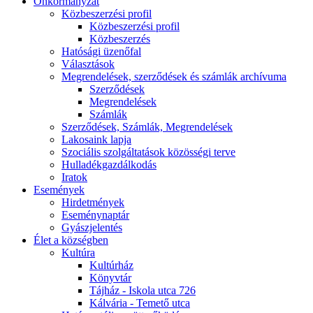
Önkormányzat
Közbeszerzési profil
Közbeszerzési profil
Közbeszerzés
Hatósági üzenőfal
Választások
Megrendelések, szerződések és számlák archívuma
Szerződések
Megrendelések
Számlák
Szerződések, Számlák, Megrendelések
Lakosaink lapja
Szociális szolgáltatások közösségi terve
Hulladékgazdálkodás
Iratok
Események
Hirdetmények
Eseménynaptár
Gyászjelentés
Élet a községben
Kultúra
Kultúrház
Könyvtár
Tájház - Iskola utca 726
Kálvária - Temető utca