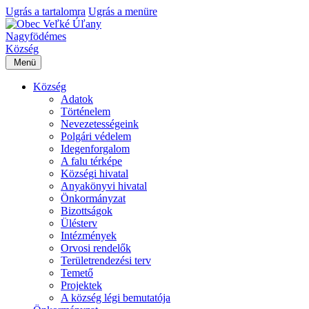
Ugrás a tartalomra
Ugrás a menüre
Nagyfödémes
Község
Menü
Község
Adatok
Történelem
Nevezetességeink
Polgári védelem
Idegenforgalom
A falu térképe
Községi hivatal
Anyakönyvi hivatal
Önkormányzat
Bizottságok
Ülésterv
Intézmények
Orvosi rendelők
Területrendezési terv
Temető
Projektek
A község légi bemutatója