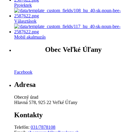
Projektek
Választások
Mobil akalmazás
Obec Veľké Úľany
Facebook
Adresa
Obecný úrad
Hlavná 578, 925 22 Veľké Úľany
Kontakty
Telefón:
031/7878108