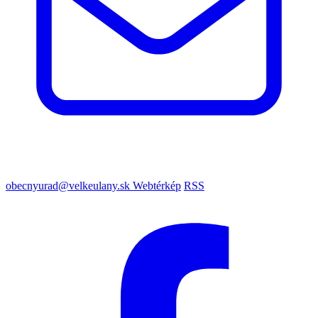
obecnyurad@velkeulany.sk
Webtérkép
RSS