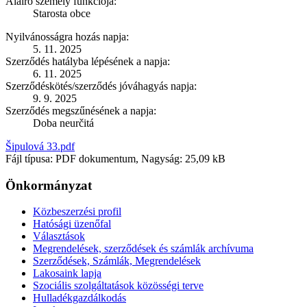
Aláíró személy funkciója:
Starosta obce
Nyilvánosságra hozás napja:
5. 11. 2025
Szerződés hatályba lépésének a napja:
6. 11. 2025
Szerződéskötés/szerződés jóváhagyás napja:
9. 9. 2025
Szerződés megszűnésének a napja:
Doba neurčitá
Šipulová 33.pdf
Fájl típusa: PDF dokumentum, Nagyság: 25,09 kB
Önkormányzat
Közbeszerzési profil
Hatósági üzenőfal
Választások
Megrendelések, szerződések és számlák archívuma
Szerződések, Számlák, Megrendelések
Lakosaink lapja
Szociális szolgáltatások közösségi terve
Hulladékgazdálkodás