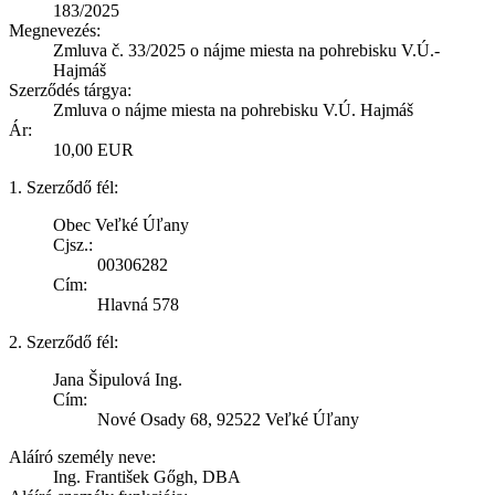
183/2025
Megnevezés:
Zmluva č. 33/2025 o nájme miesta na pohrebisku V.Ú.-
Hajmáš
Szerződés tárgya:
Zmluva o nájme miesta na pohrebisku V.Ú. Hajmáš
Ár:
10,00 EUR
1. Szerződő fél:
Obec Veľké Úľany
Cjsz.:
00306282
Cím:
Hlavná 578
2. Szerződő fél:
Jana Šipulová Ing.
Cím:
Nové Osady 68, 92522 Veľké Úľany
Aláíró személy neve:
Ing. František Gőgh, DBA