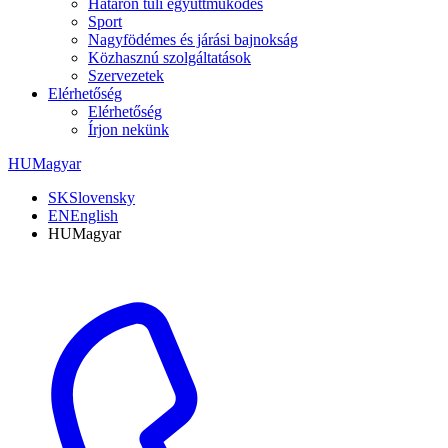
Határon túli együttműködés
Sport
Nagyfödémes és járási bajnokság
Közhasznú szolgáltatások
Szervezetek
Elérhetőség
Elérhetőség
Írjon nekünk
HU
Magyar
SK
Slovensky
EN
English
HU
Magyar