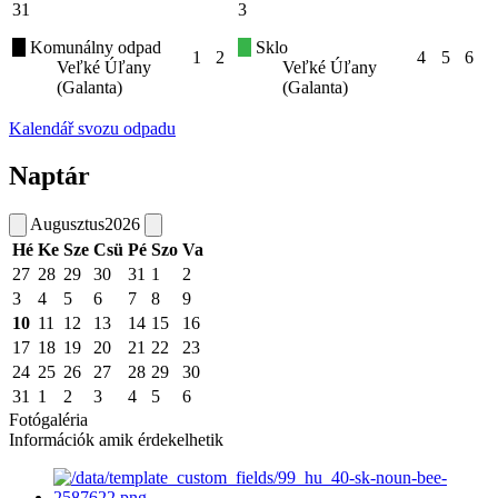
31
3
Komunálny odpad
Sklo
1
2
4
5
6
Veľké Úľany
Veľké Úľany
(Galanta)
(Galanta)
Kalendář svozu odpadu
Naptár
Augusztus
2026
Hé
Ke
Sze
Csü
Pé
Szo
Va
27
28
29
30
31
1
2
3
4
5
6
7
8
9
10
11
12
13
14
15
16
17
18
19
20
21
22
23
24
25
26
27
28
29
30
31
1
2
3
4
5
6
Fotógaléria
Információk amik érdekelhetik