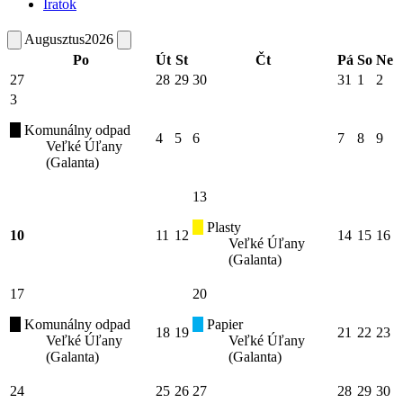
Iratok
Augusztus
2026
Po
Út
St
Čt
Pá
So
Ne
27
28
29
30
31
1
2
3
Komunálny odpad
4
5
6
7
8
9
Veľké Úľany
(Galanta)
13
Plasty
10
11
12
14
15
16
Veľké Úľany
(Galanta)
17
20
Komunálny odpad
Papier
18
19
21
22
23
Veľké Úľany
Veľké Úľany
(Galanta)
(Galanta)
24
25
26
27
28
29
30