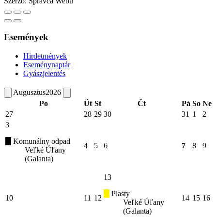
Szerző:
Správca Webu
Események
Hirdetmények
Eseménynaptár
Gyászjelentés
Augusztus
2026
Po
Út
St
Čt
Pá
So
Ne
27
28
29
30
31
1
2
3
Komunálny odpad
4
5
6
7
8
9
Veľké Úľany
(Galanta)
13
Plasty
10
11
12
14
15
16
Veľké Úľany
(Galanta)