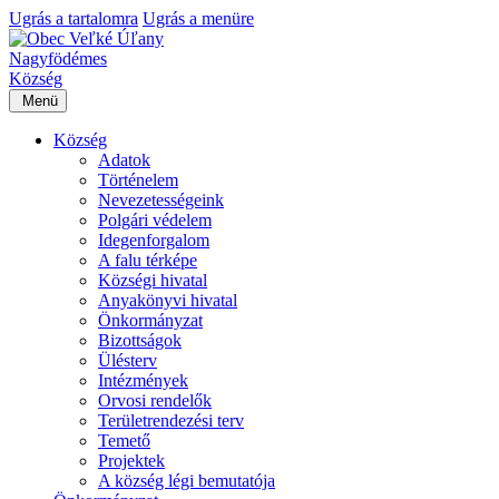
Ugrás a tartalomra
Ugrás a menüre
Nagyfödémes
Község
Menü
Község
Adatok
Történelem
Nevezetességeink
Polgári védelem
Idegenforgalom
A falu térképe
Községi hivatal
Anyakönyvi hivatal
Önkormányzat
Bizottságok
Ülésterv
Intézmények
Orvosi rendelők
Területrendezési terv
Temető
Projektek
A község légi bemutatója