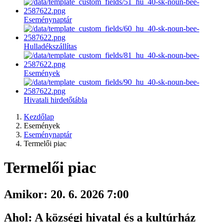
Eseménynaptár
Hulladékszállítas
Események
Hivatali hirdetőtábla
Kezdőlap
Események
Eseménynaptár
Termelői piac
Termelői piac
Amikor:
20. 6. 2026 7:00
Ahol:
A községi hivatal és a kultúrház