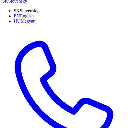
SK
Slovensky
SK
Slovensky
EN
English
HU
Magyar