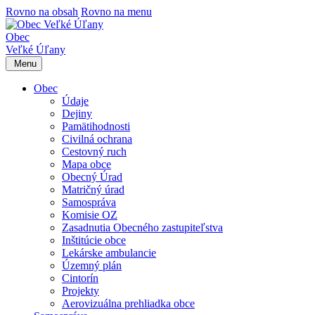
Rovno na obsah
Rovno na menu
Obec
Veľké Úľany
Menu
Obec
Údaje
Dejiny
Pamätihodnosti
Civilná ochrana
Cestovný ruch
Mapa obce
Obecný Úrad
Matričný úrad
Samospráva
Komisie OZ
Zasadnutia Obecného zastupiteľstva
Inštitúcie obce
Lekárske ambulancie
Územný plán
Cintorín
Projekty
Aerovizuálna prehliadka obce