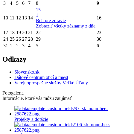
3
4
5
6
7
8
9
15
1
10
11
12
13
14
16
Beh pre zdravie
Zobraziť všetky záznamy z dňa
17
18
19
20
21
22
23
24
25
26
27
28
29
30
31
1
2
3
4
5
6
Odkazy
Slovensko.sk
Dátové centrum obcí a miest
Verejnoprospešné služby Veľké Úľany
Fotogaléria
Informácie, ktoré vás môžu zaujímať
Projekty a dotácie