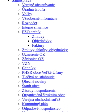
Samospráva
Verejné obstarávanie
Úradná tabuľa
Voľby
Všeobecné informácie
Rozpočet
Interné smernice
FZO archív
Zmluvy
Objednávky
Faktúry
Zmluvy, faktúry, objednávky
Uznesenie OZ
Zápisnice OZ
VZN
Cenníky
PHSR obce Veľké Úľany
Tlačivá na stiahnutie
Obecné noviny
Štatút obce
Zásady hospodárenia
Organizačná štruktúra obce
Verejná obchodná súťaž
Komunitný plán
Odpadové hospodárstvo