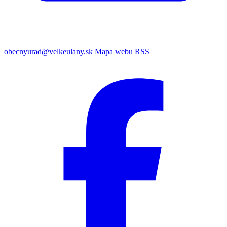
obecnyurad@velkeulany.sk
Mapa webu
RSS