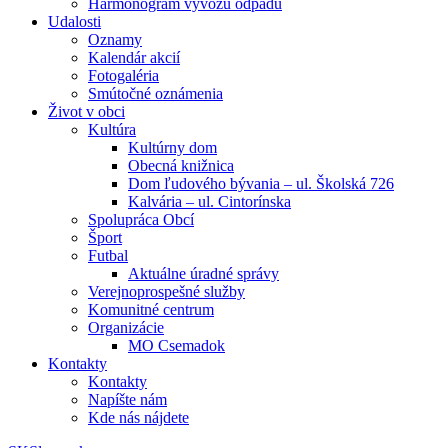
Harmonogram vývozu odpadu
Udalosti
Oznamy
Kalendár akcií
Fotogaléria
Smútočné oznámenia
Život v obci
Kultúra
Kultúrny dom
Obecná knižnica
Dom ľudového bývania – ul. Školská 726
Kalvária – ul. Cintorínska
Spolupráca Obcí
Šport
Futbal
Aktuálne úradné správy
Verejnoprospešné služby
Komunitné centrum
Organizácie
MO Csemadok
Kontakty
Kontakty
Napíšte nám
Kde nás nájdete