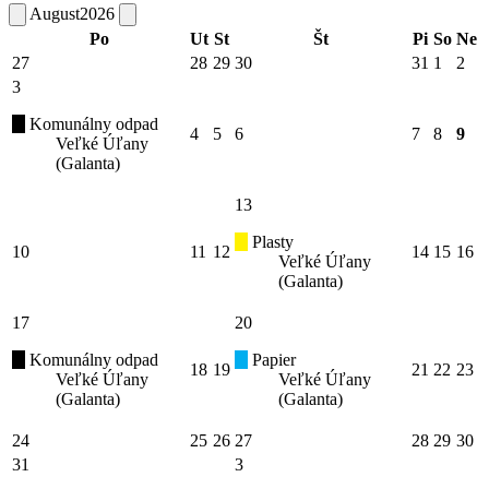
August
2026
Po
Ut
St
Št
Pi
So
Ne
27
28
29
30
31
1
2
3
Komunálny odpad
4
5
6
7
8
9
Veľké Úľany
(Galanta)
13
Plasty
10
11
12
14
15
16
Veľké Úľany
(Galanta)
17
20
Komunálny odpad
Papier
18
19
21
22
23
Veľké Úľany
Veľké Úľany
(Galanta)
(Galanta)
24
25
26
27
28
29
30
31
3