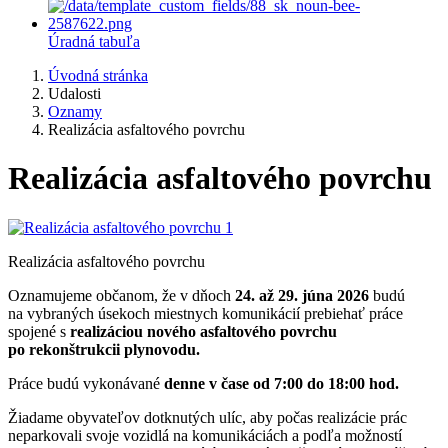
Úradná tabuľa
Úvodná stránka
Udalosti
Oznamy
Realizácia asfaltového povrchu
Realizácia asfaltového povrchu
Realizácia asfaltového povrchu
Oznamujeme občanom, že v dňoch
24. až 29. júna 2026
budú
na vybraných úsekoch miestnych komunikácií prebiehať práce
spojené s
realizáciou nového asfaltového povrchu
po rekonštrukcii plynovodu.
Práce budú vykonávané
denne v čase od 7:00 do 18:00 hod.
Žiadame obyvateľov dotknutých ulíc, aby počas realizácie prác
neparkovali svoje vozidlá na komunikáciách a podľa možností