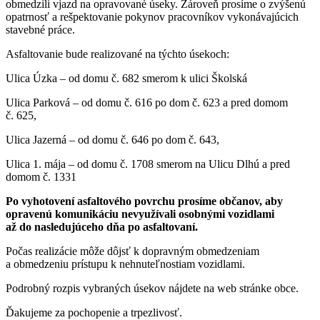
obmedzili vjazd na opravované úseky. Zároveň prosíme o zvýšenú
opatrnosť a rešpektovanie pokynov pracovníkov vykonávajúcich
stavebné práce.
Asfaltovanie bude realizované na týchto úsekoch:
Ulica Úzka – od domu č. 682 smerom k ulici Školská
Ulica Parková – od domu č. 616 po dom č. 623 a pred domom
č. 625,
Ulica Jazerná – od domu č. 646 po dom č. 643,
Ulica 1. mája – od domu č. 1708 smerom na Ulicu Dlhú a pred
domom č. 1331
Po vyhotovení asfaltového povrchu prosíme občanov, aby
opravenú komunikáciu nevyužívali osobnými vozidlami
až do nasledujúceho dňa po asfaltovaní.
Počas realizácie môže dôjsť k dopravným obmedzeniam
a obmedzeniu prístupu k nehnuteľnostiam vozidlami.
Podrobný rozpis vybraných úsekov nájdete na web stránke obce.
Ďakujeme za pochopenie a trpezlivosť.