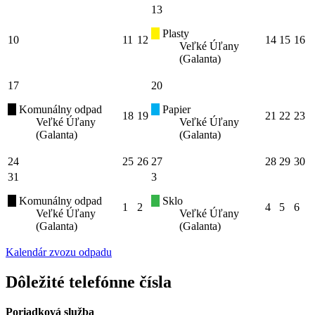
13
Plasty
10
11
12
14
15
16
Veľké Úľany
(Galanta)
17
20
Komunálny odpad
Papier
18
19
21
22
23
Veľké Úľany
Veľké Úľany
(Galanta)
(Galanta)
24
25
26
27
28
29
30
31
3
Komunálny odpad
Sklo
1
2
4
5
6
Veľké Úľany
Veľké Úľany
(Galanta)
(Galanta)
Kalendár zvozu odpadu
Dôležité telefónne čísla
Poriadková služba