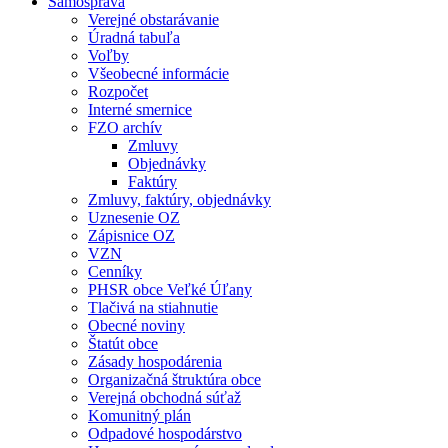
Samospráva
Verejné obstarávanie
Úradná tabuľa
Voľby
Všeobecné informácie
Rozpočet
Interné smernice
FZO archív
Zmluvy
Objednávky
Faktúry
Zmluvy, faktúry, objednávky
Uznesenie OZ
Zápisnice OZ
VZN
Cenníky
PHSR obce Veľké Úľany
Tlačivá na stiahnutie
Obecné noviny
Štatút obce
Zásady hospodárenia
Organizačná štruktúra obce
Verejná obchodná súťaž
Komunitný plán
Odpadové hospodárstvo