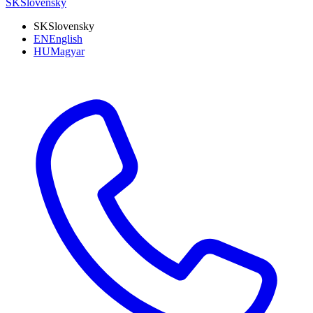
SK
Slovensky
SK
Slovensky
EN
English
HU
Magyar