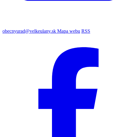
obecnyurad@velkeulany.sk
Mapa webu
RSS