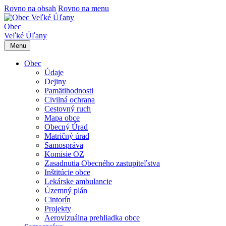
Rovno na obsah
Rovno na menu
Obec
Veľké Úľany
Menu
Obec
Údaje
Dejiny
Pamätihodnosti
Civilná ochrana
Cestovný ruch
Mapa obce
Obecný Úrad
Matričný úrad
Samospráva
Komisie OZ
Zasadnutia Obecného zastupiteľstva
Inštitúcie obce
Lekárske ambulancie
Územný plán
Cintorín
Projekty
Aerovizuálna prehliadka obce