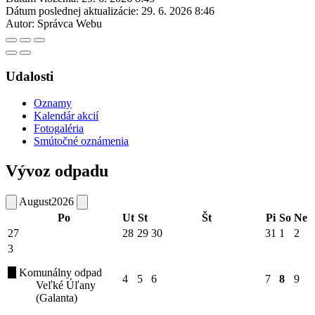
Dátum poslednej aktualizácie:
29. 6. 2026 8:46
Autor:
Správca Webu
Udalosti
Oznamy
Kalendár akcií
Fotogaléria
Smútočné oznámenia
Vývoz odpadu
August
2026
Po
Ut
St
Št
Pi
So
Ne
27
28
29
30
31
1
2
3
Komunálny odpad
4
5
6
7
8
9
Veľké Úľany
(Galanta)