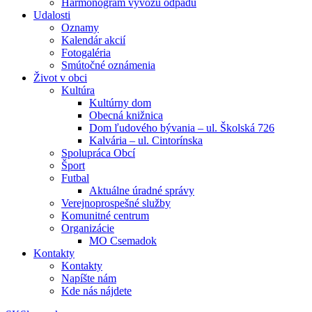
Harmonogram vývozu odpadu
Udalosti
Oznamy
Kalendár akcií
Fotogaléria
Smútočné oznámenia
Život v obci
Kultúra
Kultúrny dom
Obecná knižnica
Dom ľudového bývania – ul. Školská 726
Kalvária – ul. Cintorínska
Spolupráca Obcí
Šport
Futbal
Aktuálne úradné správy
Verejnoprospešné služby
Komunitné centrum
Organizácie
MO Csemadok
Kontakty
Kontakty
Napíšte nám
Kde nás nájdete