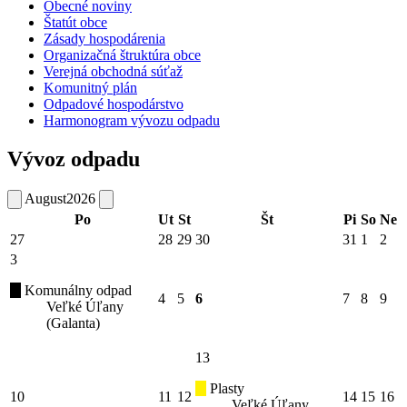
Obecné noviny
Štatút obce
Zásady hospodárenia
Organizačná štruktúra obce
Verejná obchodná súťaž
Komunitný plán
Odpadové hospodárstvo
Harmonogram vývozu odpadu
Vývoz odpadu
August
2026
Po
Ut
St
Št
Pi
So
Ne
27
28
29
30
31
1
2
3
Komunálny odpad
4
5
6
7
8
9
Veľké Úľany
(Galanta)
13
Plasty
10
11
12
14
15
16
Veľké Úľany