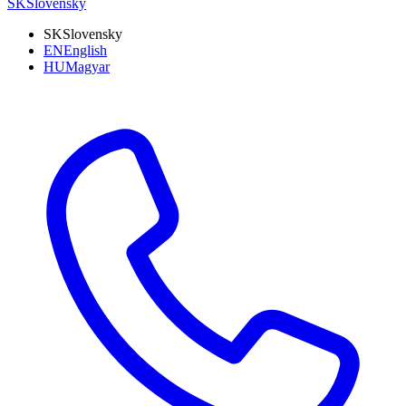
SK
Slovensky
SK
Slovensky
EN
English
HU
Magyar