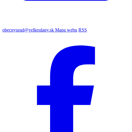
obecnyurad@velkeulany.sk
Mapa webu
RSS