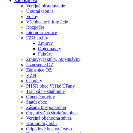
Samospráva
Verejné obstarávanie
Úradná tabuľa
Voľby
Všeobecné informácie
Rozpočet
Interné smernice
FZO archív
Zmluvy
Objednávky
Faktúry
Zmluvy, faktúry, objednávky
Uznesenie OZ
Zápisnice OZ
VZN
Cenníky
PHSR obce Veľké Úľany
Tlačivá na stiahnutie
Obecné noviny
Štatút obce
Zásady hospodárenia
Organizačná štruktúra obce
Verejná obchodná súťaž
Komunitný plán
Odpadové hospodárstvo