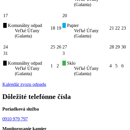
(Galanta)
17
20
Komunálny odpad
Papier
18
19
21
22
23
Veľké Úľany
Veľké Úľany
(Galanta)
(Galanta)
24
25
26
27
28
29
30
31
3
Komunálny odpad
Sklo
1
2
4
5
6
Veľké Úľany
Veľké Úľany
(Galanta)
(Galanta)
Kalendár zvozu odpadu
Dôležité telefónne čísla
Poriadková služba
0910 979 797
Monitorovanie kamier