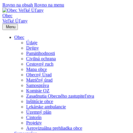
Rovno na obsah
Rovno na menu
Obec
Veľké Úľany
Menu
Obec
Údaje
Dejiny
Pamätihodnosti
Civilná ochrana
Cestovný ruch
Mapa obce
Obecný Úrad
Matričný úrad
Samospráva
Komisie OZ
Zasadnutia Obecného zastupiteľstva
Inštitúcie obce
Lekárske ambulancie
Územný plán
Cintorín
Projekty
Aerovizuálna prehliadka obce