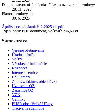
2. 12. 2025
Dátum uzatvorenia/udelenia súhlasu s uzatvorením zmluvy:
28. 11. 2025
Platnosť zmluvy do:
30. 6. 2026
Április s.r.o. -dodatok č. 2-2025 (1).pdf
Typ súboru: PDF dokument, Veľkosť: 246,64 kB
Samospráva
Verejné obstarávanie
Úradná tabuľa
Voľby
Všeobecné informácie
Rozpočet
Interné smernice
FZO archív
Zmluvy, faktúry, objednávky
Uznesenie OZ
Zápisnice OZ
VZN
Cenníky
PHSR obce Veľké Úľany
Tlačivá na stiahnutie