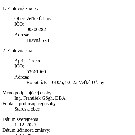
1. Zmluvná strana:
Obec Veľké Úľany
IČO:
00306282
Adresa:
Hlavná 578
2. Zmluvná strana:
Áprílis 1 s.r.o.
IČO:
53661966
Adresa:
Robotnícka 1010/6, 92522 Veľké Úľany
Meno podpisujúcej osoby:
Ing. František Gőgh, DBA
Funkcia podpisujúcej osoby:
Starosta obce
Dátum zverejnenia:
1. 12. 2025
Dátum účinnosti zmluvy: