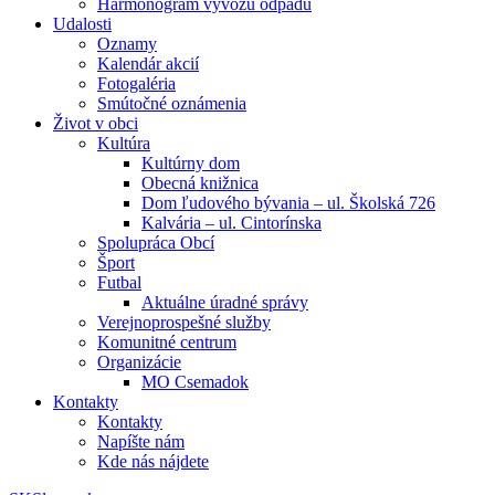
Harmonogram vývozu odpadu
Udalosti
Oznamy
Kalendár akcií
Fotogaléria
Smútočné oznámenia
Život v obci
Kultúra
Kultúrny dom
Obecná knižnica
Dom ľudového bývania – ul. Školská 726
Kalvária – ul. Cintorínska
Spolupráca Obcí
Šport
Futbal
Aktuálne úradné správy
Verejnoprospešné služby
Komunitné centrum
Organizácie
MO Csemadok
Kontakty
Kontakty
Napíšte nám
Kde nás nájdete