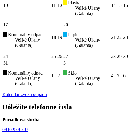
Plasty
10
11
12
14
15
16
Veľké Úľany
(Galanta)
17
20
Komunálny odpad
Papier
18
19
21
22
23
Veľké Úľany
Veľké Úľany
(Galanta)
(Galanta)
24
25
26
27
28
29
30
31
3
Komunálny odpad
Sklo
1
2
4
5
6
Veľké Úľany
Veľké Úľany
(Galanta)
(Galanta)
Kalendár zvozu odpadu
Dôležité telefónne čísla
Poriadková služba
0910 979 797