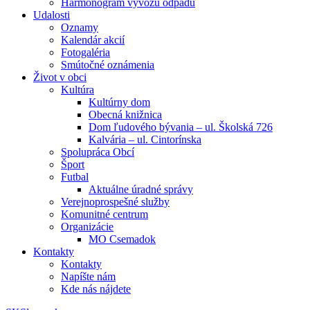
Harmonogram vývozu odpadu
Udalosti
Oznamy
Kalendár akcií
Fotogaléria
Smútočné oznámenia
Život v obci
Kultúra
Kultúrny dom
Obecná knižnica
Dom ľudového bývania – ul. Školská 726
Kalvária – ul. Cintorínska
Spolupráca Obcí
Šport
Futbal
Aktuálne úradné správy
Verejnoprospešné služby
Komunitné centrum
Organizácie
MO Csemadok
Kontakty
Kontakty
Napíšte nám
Kde nás nájdete