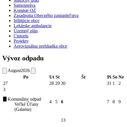
Matričný úrad
Samospráva
Komisie OZ
Zasadnutia Obecného zastupiteľstva
Inštitúcie obce
Lekárske ambulancie
Územný plán
Cintorín
Projekty
Aerovizuálna prehliadka obce
Vývoz odpadu
August
2026
Po
Ut
St
Št
Pi
So
Ne
27
28
29
30
31
1
2
3
Komunálny odpad
4
5
6
7
8
9
Veľké Úľany
(Galanta)
13