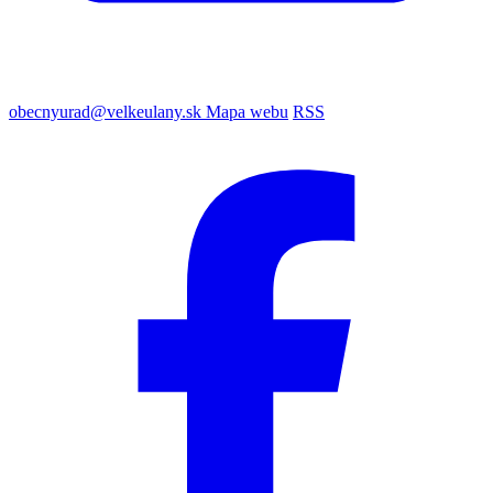
obecnyurad@velkeulany.sk
Mapa webu
RSS