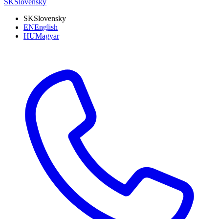
SK
Slovensky
SK
Slovensky
EN
English
HU
Magyar