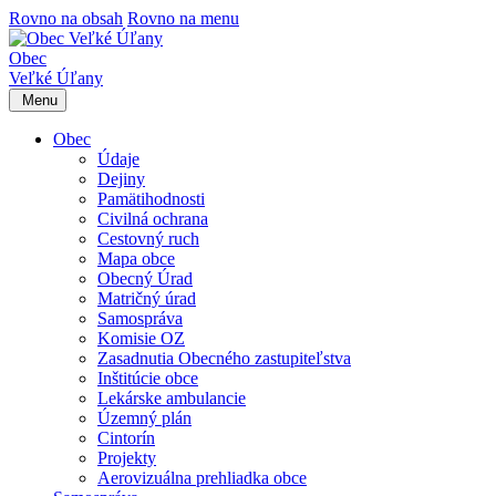
Rovno na obsah
Rovno na menu
Obec
Veľké Úľany
Menu
Obec
Údaje
Dejiny
Pamätihodnosti
Civilná ochrana
Cestovný ruch
Mapa obce
Obecný Úrad
Matričný úrad
Samospráva
Komisie OZ
Zasadnutia Obecného zastupiteľstva
Inštitúcie obce
Lekárske ambulancie
Územný plán
Cintorín
Projekty
Aerovizuálna prehliadka obce