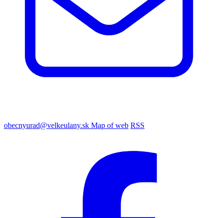
obecnyurad@velkeulany.sk
Map of web
RSS