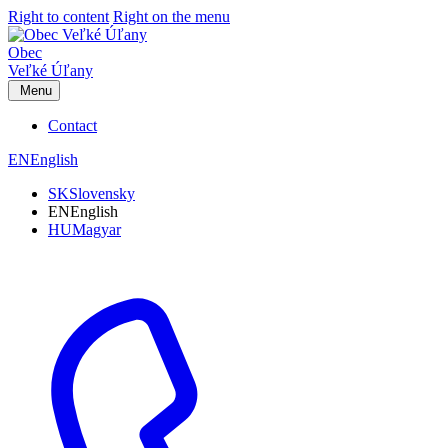
Right to content
Right on the menu
Obec
Veľké Úľany
Menu
Contact
EN
English
SK
Slovensky
EN
English
HU
Magyar