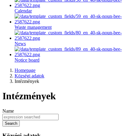
Calendar
Waste management
News
Notice board
Homepage
Községi adatok
Intézmények
Intézmények
Name
Search
Községi adatok