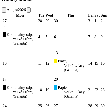
August
2026
Mon
Tue
Wed
Thu
Fri
Sat
Sun
27
28
29
30
31
1
2
3
Komunálny odpad
4
5
6
7
8
9
Veľké Úľany
(Galanta)
13
Plasty
10
11
12
14
15
16
Veľké Úľany
(Galanta)
17
20
Komunálny odpad
Papier
18
19
21
22
23
Veľké Úľany
Veľké Úľany
(Galanta)
(Galanta)
24
25
26
27
28
29
30