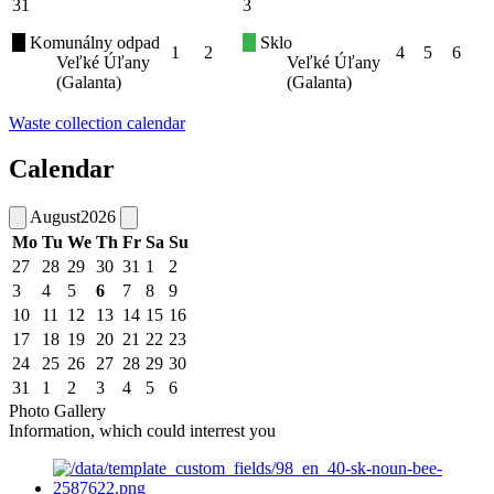
31
3
Komunálny odpad
Sklo
1
2
4
5
6
Veľké Úľany
Veľké Úľany
(Galanta)
(Galanta)
Waste collection calendar
Calendar
August
2026
Mo
Tu
We
Th
Fr
Sa
Su
27
28
29
30
31
1
2
3
4
5
6
7
8
9
10
11
12
13
14
15
16
17
18
19
20
21
22
23
24
25
26
27
28
29
30
31
1
2
3
4
5
6
Photo Gallery
Information, which could interrest you