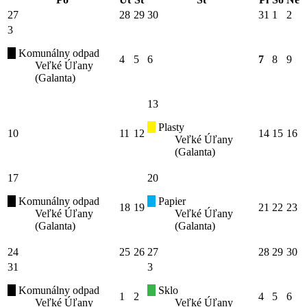
27
28
29
30
31
1
2
3
Komunálny odpad
4
5
6
7
8
9
Veľké Úľany
(Galanta)
13
Plasty
10
11
12
14
15
16
Veľké Úľany
(Galanta)
17
20
Komunálny odpad
Papier
18
19
21
22
23
Veľké Úľany
Veľké Úľany
(Galanta)
(Galanta)
24
25
26
27
28
29
30
31
3
Komunálny odpad
Sklo
1
2
4
5
6
Veľké Úľany
Veľké Úľany