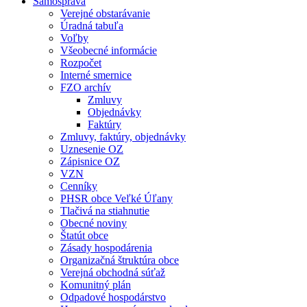
Samospráva
Verejné obstarávanie
Úradná tabuľa
Voľby
Všeobecné informácie
Rozpočet
Interné smernice
FZO archív
Zmluvy
Objednávky
Faktúry
Zmluvy, faktúry, objednávky
Uznesenie OZ
Zápisnice OZ
VZN
Cenníky
PHSR obce Veľké Úľany
Tlačivá na stiahnutie
Obecné noviny
Štatút obce
Zásady hospodárenia
Organizačná štruktúra obce
Verejná obchodná súťaž
Komunitný plán
Odpadové hospodárstvo