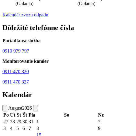
(Galanta)
(Galanta)
Kalendár zvozu odpadu
Dôležité telefónne čísla
Poriadková služba
0910 979 797
Monitorovanie kamier
0911 470 320
0911 470 327
Kalendár
August
2026
Po
Ut
St
Št
Pia
So
Ne
27
28
29
30
31
1
2
3
4
5
6
7
8
9
15