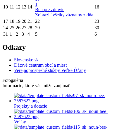
1
10
11
12
13
14
16
Beh pre zdravie
Zobraziť všetky záznamy z dňa
17
18
19
20
21
22
23
24
25
26
27
28
29
30
31
1
2
3
4
5
6
Odkazy
Slovensko.sk
Dátové centrum obcí a miest
Verejnoprospešné služby Veľké Úľany
Fotogaléria
Informácie, ktoré vás môžu zaujímať
Projekty a dotácie
Voľby