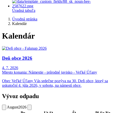
Úradná tabuľa
Úvodná stránka
Kalendár
Kalendár
Deň obce 2026
4. 7. 2026
Miesto konania:
Námestie - prírodné javisko - Veľké Úľany
Obec Veľké Úľany Vás srdečne pozýva na 30. Deň obce, ktorý sa
uskutoční 4. júla 2026, v sobotu, na námestí obce.
Vývoz odpadu
August
2026
Po
Ut
St
Št
Pi
So
Ne