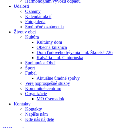
Harmonogram vývozu odpadu
Udalosti
Oznamy
Kalendár akcií
Fotogaléria
Smútočné oznámenia
Život v obci
Kultúra
Kultúrny dom
Obecná knižnica
Dom ľudového bývania – ul. Školská 726
Kalvária – ul. Cintorínska
Spolupráca Obcí
Šport
Futbal
Aktuálne úradné správy
Verejnoprospešné služby
Komunitné centrum
Organizácie
MO Csemadok
Kontakty
Kontakty
Napíšte nám
Kde nás nájdete