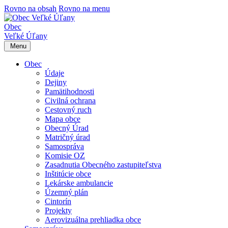
Rovno na obsah
Rovno na menu
Obec
Veľké Úľany
Menu
Obec
Údaje
Dejiny
Pamätihodnosti
Civilná ochrana
Cestovný ruch
Mapa obce
Obecný Úrad
Matričný úrad
Samospráva
Komisie OZ
Zasadnutia Obecného zastupiteľstva
Inštitúcie obce
Lekárske ambulancie
Územný plán
Cintorín
Projekty
Aerovizuálna prehliadka obce