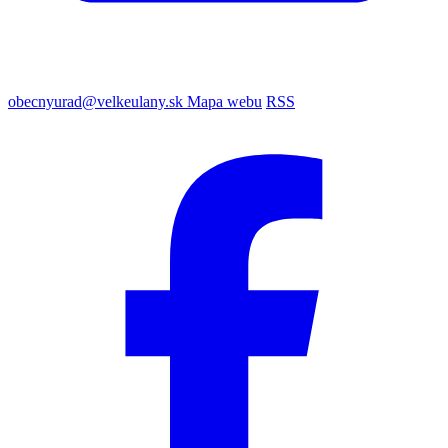
obecnyurad@velkeulany.sk
Mapa webu
RSS