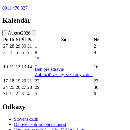
0911 470 327
Kalendár
August
2026
Po
Ut
St
Št
Pia
So
Ne
27
28
29
30
31
1
2
3
4
5
6
7
8
9
15
1
10
11
12
13
14
16
Beh pre zdravie
Zobraziť všetky záznamy z dňa
17
18
19
20
21
22
23
24
25
26
27
28
29
30
31
1
2
3
4
5
6
Odkazy
Slovensko.sk
Dátové centrum obcí a miest
Verejnoprospešné služby Veľké Úľany