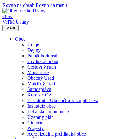
Rovno na obsah
Rovno na menu
Obec
Veľké Úľany
Menu
Obec
Údaje
Dejiny
Pamätihodnosti
Civilná ochrana
Cestovný ruch
Mapa obce
Obecný Úrad
Matričný úrad
Samospráva
Komisie OZ
Zasadnutia Obecného zastupiteľstva
Inštitúcie obce
Lekárske ambulancie
Územný plán
Cintorín
Projekty
Aerovizuálna prehliadka obce