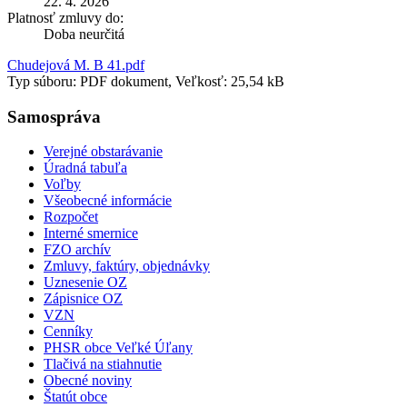
22. 4. 2026
Platnosť zmluvy do:
Doba neurčitá
Chudejová M. B 41.pdf
Typ súboru: PDF dokument, Veľkosť: 25,54 kB
Samospráva
Verejné obstarávanie
Úradná tabuľa
Voľby
Všeobecné informácie
Rozpočet
Interné smernice
FZO archív
Zmluvy, faktúry, objednávky
Uznesenie OZ
Zápisnice OZ
VZN
Cenníky
PHSR obce Veľké Úľany
Tlačivá na stiahnutie
Obecné noviny
Štatút obce