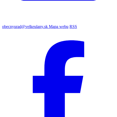
obecnyurad@velkeulany.sk
Mapa webu
RSS