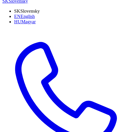
SK
Slovensky
SK
Slovensky
EN
English
HU
Magyar