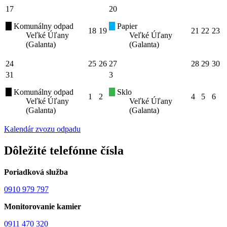
17
20
Komunálny odpad
Papier
18
19
21
22
23
Veľké Úľany
Veľké Úľany
(Galanta)
(Galanta)
24
25
26
27
28
29
30
31
3
Komunálny odpad
Sklo
1
2
4
5
6
Veľké Úľany
Veľké Úľany
(Galanta)
(Galanta)
Kalendár zvozu odpadu
Dôležité telefónne čísla
Poriadková služba
0910 979 797
Monitorovanie kamier
0911 470 320