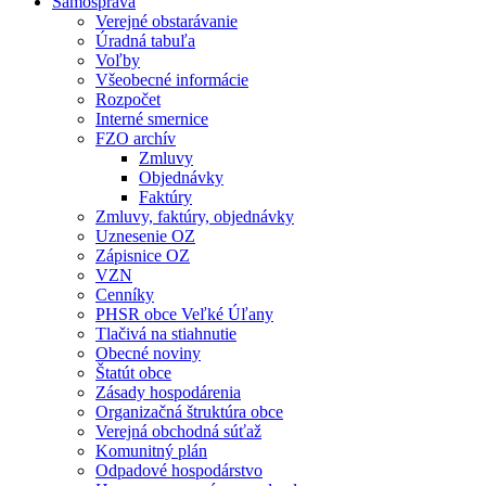
Samospráva
Verejné obstarávanie
Úradná tabuľa
Voľby
Všeobecné informácie
Rozpočet
Interné smernice
FZO archív
Zmluvy
Objednávky
Faktúry
Zmluvy, faktúry, objednávky
Uznesenie OZ
Zápisnice OZ
VZN
Cenníky
PHSR obce Veľké Úľany
Tlačivá na stiahnutie
Obecné noviny
Štatút obce
Zásady hospodárenia
Organizačná štruktúra obce
Verejná obchodná súťaž
Komunitný plán
Odpadové hospodárstvo