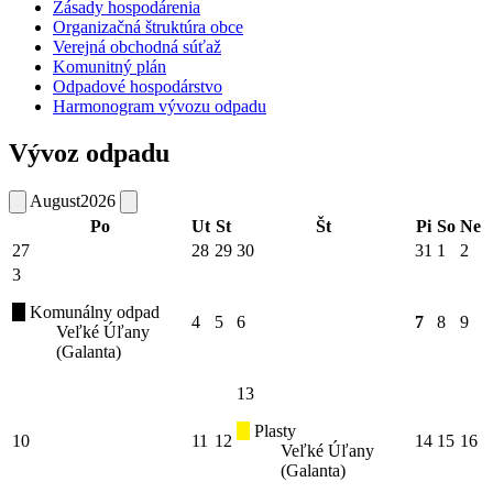
Zásady hospodárenia
Organizačná štruktúra obce
Verejná obchodná súťaž
Komunitný plán
Odpadové hospodárstvo
Harmonogram vývozu odpadu
Vývoz odpadu
August
2026
Po
Ut
St
Št
Pi
So
Ne
27
28
29
30
31
1
2
3
Komunálny odpad
4
5
6
7
8
9
Veľké Úľany
(Galanta)
13
Plasty
10
11
12
14
15
16
Veľké Úľany
(Galanta)