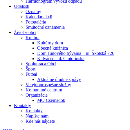
Harmonogram vývozu odpadu
Udalosti
Oznamy
Kalendár akcií
Fotogaléria
Smútočné oznámenia
Život v obci
Kultúra
Kultúrny dom
Obecná knižnica
Dom ľudového bývania – ul. Školská 726
Kalvária – ul. Cintorínska
Spolupráca Obcí
Šport
Futbal
Aktuálne úradné správy
Verejnoprospešné služby
Komunitné centrum
Organizácie
MO Csemadok
Kontakty
Kontakty
Napíšte nám
Kde nás nájdete