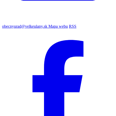
obecnyurad@velkeulany.sk
Mapa webu
RSS