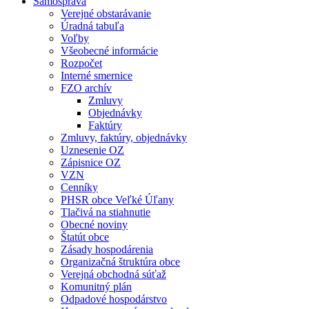
Samospráva
Verejné obstarávanie
Úradná tabuľa
Voľby
Všeobecné informácie
Rozpočet
Interné smernice
FZO archív
Zmluvy
Objednávky
Faktúry
Zmluvy, faktúry, objednávky
Uznesenie OZ
Zápisnice OZ
VZN
Cenníky
PHSR obce Veľké Úľany
Tlačivá na stiahnutie
Obecné noviny
Štatút obce
Zásady hospodárenia
Organizačná štruktúra obce
Verejná obchodná súťaž
Komunitný plán
Odpadové hospodárstvo