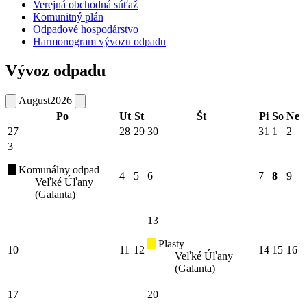
Verejná obchodná súťaž
Komunitný plán
Odpadové hospodárstvo
Harmonogram vývozu odpadu
Vývoz odpadu
August
2026
Po
Ut
St
Št
Pi
So
Ne
27
28
29
30
31
1
2
3
Komunálny odpad
4
5
6
7
8
9
Veľké Úľany
(Galanta)
13
Plasty
10
11
12
14
15
16
Veľké Úľany
(Galanta)
17
20