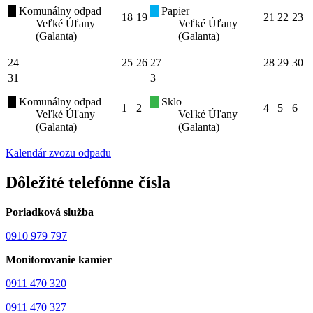
Komunálny odpad
Papier
18
19
21
22
23
Veľké Úľany
Veľké Úľany
(Galanta)
(Galanta)
24
25
26
27
28
29
30
31
3
Komunálny odpad
Sklo
1
2
4
5
6
Veľké Úľany
Veľké Úľany
(Galanta)
(Galanta)
Kalendár zvozu odpadu
Dôležité telefónne čísla
Poriadková služba
0910 979 797
Monitorovanie kamier
0911 470 320
0911 470 327