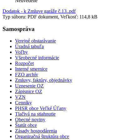
Neuvedené
Dodatok - k Zmluve garáže č.13..pdf
Typ súboru: PDF dokument, Veľkosť: 114,8 kB
Samospráva
Verejné obstarávanie
Úradná tabuľa
Voľby
Všeobecné informácie
Rozpočet
Interné smernice
FZO archív
Zmluvy, faktúry, objednávky
Uznesenie OZ
Zápisnice OZ
VZN
Cenníky
PHSR obce Veľké Úľany
Tlačivá na stiahnutie
Obecné noviny
Štatút obce
Zásady hospodárenia
Organizačná štruktúra obce