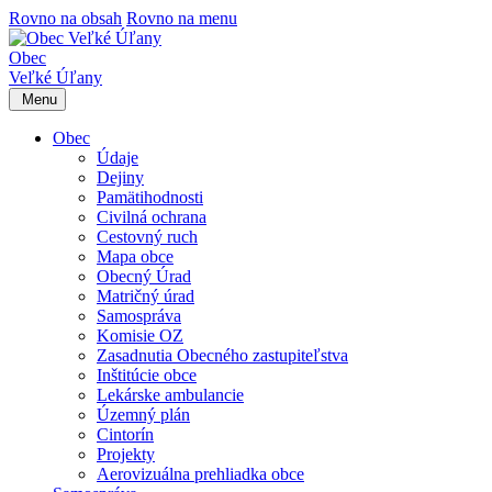
Rovno na obsah
Rovno na menu
Obec
Veľké Úľany
Menu
Obec
Údaje
Dejiny
Pamätihodnosti
Civilná ochrana
Cestovný ruch
Mapa obce
Obecný Úrad
Matričný úrad
Samospráva
Komisie OZ
Zasadnutia Obecného zastupiteľstva
Inštitúcie obce
Lekárske ambulancie
Územný plán
Cintorín
Projekty
Aerovizuálna prehliadka obce