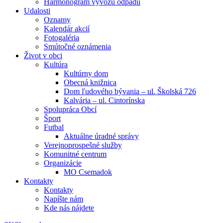
Harmonogram vývozu odpadu
Udalosti
Oznamy
Kalendár akcií
Fotogaléria
Smútočné oznámenia
Život v obci
Kultúra
Kultúrny dom
Obecná knižnica
Dom ľudového bývania – ul. Školská 726
Kalvária – ul. Cintorínska
Spolupráca Obcí
Šport
Futbal
Aktuálne úradné správy
Verejnoprospešné služby
Komunitné centrum
Organizácie
MO Csemadok
Kontakty
Kontakty
Napíšte nám
Kde nás nájdete