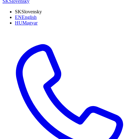
SK
Slovensky
SK
Slovensky
EN
English
HU
Magyar