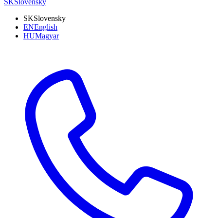
SK
Slovensky
SK
Slovensky
EN
English
HU
Magyar