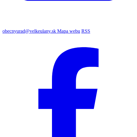
obecnyurad@velkeulany.sk
Mapa webu
RSS