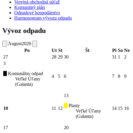
Verejná obchodná súťaž
Komunitný plán
Odpadové hospodárstvo
Harmonogram vývozu odpadu
Vývoz odpadu
August
2026
Po
Ut
St
Št
Pi
So
Ne
27
28
29
30
31
1
2
3
Komunálny odpad
4
5
6
7
8
9
Veľké Úľany
(Galanta)
13
Plasty
10
11
12
14
15
16
Veľké Úľany
(Galanta)
17
20