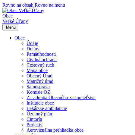
Rovno na obsah
Rovno na menu
Obec
Veľké Úľany
Menu
Obec
Údaje
Dejiny
Pamätihodnosti
Civilná ochrana
Cestovný ruch
Mapa obce
Obecný Úrad
Matričný úrad
Samospráva
Komisie OZ
Zasadnutia Obecného zastupiteľstva
Inštitúcie obce
Lekárske ambulancie
Územný plán
Cintorín
Projekty
Aerovizuálna prehliadka obce