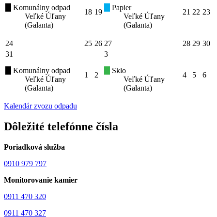
Komunálny odpad
Papier
18
19
21
22
23
Veľké Úľany
Veľké Úľany
(Galanta)
(Galanta)
24
25
26
27
28
29
30
31
3
Komunálny odpad
Sklo
1
2
4
5
6
Veľké Úľany
Veľké Úľany
(Galanta)
(Galanta)
Kalendár zvozu odpadu
Dôležité telefónne čísla
Poriadková služba
0910 979 797
Monitorovanie kamier
0911 470 320
0911 470 327