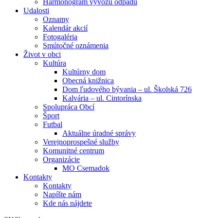
Harmonogram vývozu odpadu
Udalosti
Oznamy
Kalendár akcií
Fotogaléria
Smútočné oznámenia
Život v obci
Kultúra
Kultúrny dom
Obecná knižnica
Dom ľudového bývania – ul. Školská 726
Kalvária – ul. Cintorínska
Spolupráca Obcí
Šport
Futbal
Aktuálne úradné správy
Verejnoprospešné služby
Komunitné centrum
Organizácie
MO Csemadok
Kontakty
Kontakty
Napíšte nám
Kde nás nájdete