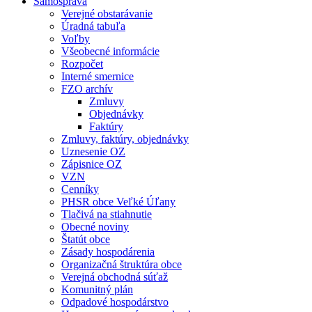
Samospráva
Verejné obstarávanie
Úradná tabuľa
Voľby
Všeobecné informácie
Rozpočet
Interné smernice
FZO archív
Zmluvy
Objednávky
Faktúry
Zmluvy, faktúry, objednávky
Uznesenie OZ
Zápisnice OZ
VZN
Cenníky
PHSR obce Veľké Úľany
Tlačivá na stiahnutie
Obecné noviny
Štatút obce
Zásady hospodárenia
Organizačná štruktúra obce
Verejná obchodná súťaž
Komunitný plán
Odpadové hospodárstvo