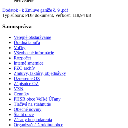
Neuvedené
Dodatok - k Zmluve garáže č. 9 .pdf
Typ súboru: PDF dokument, Veľkosť: 118,94 kB
Samospráva
Verejné obstarávanie
Úradná tabuľa
Voľby
Všeobecné informácie
Rozpočet
Interné smernice
FZO archív
Zmluvy, faktúry, objednávky
Uznesenie OZ
Zápisnice OZ
VZN
Cenníky
PHSR obce Veľké Úľany
Tlačivá na stiahnutie
Obecné noviny
Štatút obce
Zásady hospodárenia
Organizačná štruktúra obce