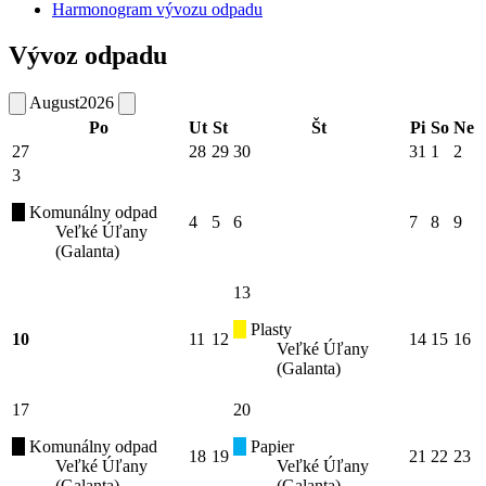
Harmonogram vývozu odpadu
Vývoz odpadu
August
2026
Po
Ut
St
Št
Pi
So
Ne
27
28
29
30
31
1
2
3
Komunálny odpad
4
5
6
7
8
9
Veľké Úľany
(Galanta)
13
Plasty
10
11
12
14
15
16
Veľké Úľany
(Galanta)
17
20
Komunálny odpad
Papier
18
19
21
22
23
Veľké Úľany
Veľké Úľany
(Galanta)
(Galanta)