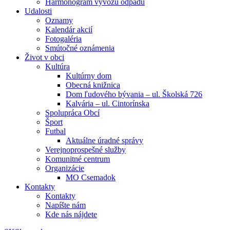
Harmonogram vývozu odpadu
Udalosti
Oznamy
Kalendár akcií
Fotogaléria
Smútočné oznámenia
Život v obci
Kultúra
Kultúrny dom
Obecná knižnica
Dom ľudového bývania – ul. Školská 726
Kalvária – ul. Cintorínska
Spolupráca Obcí
Šport
Futbal
Aktuálne úradné správy
Verejnoprospešné služby
Komunitné centrum
Organizácie
MO Csemadok
Kontakty
Kontakty
Napíšte nám
Kde nás nájdete