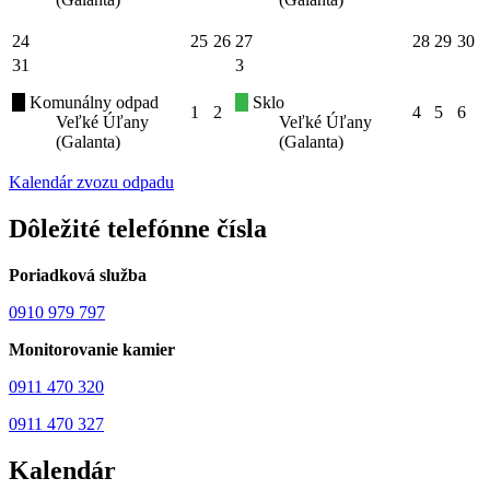
24
25
26
27
28
29
30
31
3
Komunálny odpad
Sklo
1
2
4
5
6
Veľké Úľany
Veľké Úľany
(Galanta)
(Galanta)
Kalendár zvozu odpadu
Dôležité telefónne čísla
Poriadková služba
0910 979 797
Monitorovanie kamier
0911 470 320
0911 470 327
Kalendár