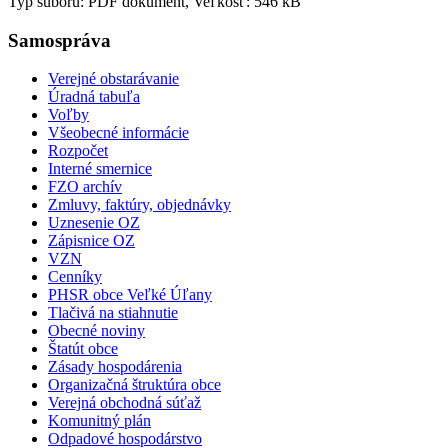
Typ súboru: PDF dokument, Veľkosť: 546 kB
Samospráva
Verejné obstarávanie
Úradná tabuľa
Voľby
Všeobecné informácie
Rozpočet
Interné smernice
FZO archív
Zmluvy, faktúry, objednávky
Uznesenie OZ
Zápisnice OZ
VZN
Cenníky
PHSR obce Veľké Úľany
Tlačivá na stiahnutie
Obecné noviny
Štatút obce
Zásady hospodárenia
Organizačná štruktúra obce
Verejná obchodná súťaž
Komunitný plán
Odpadové hospodárstvo