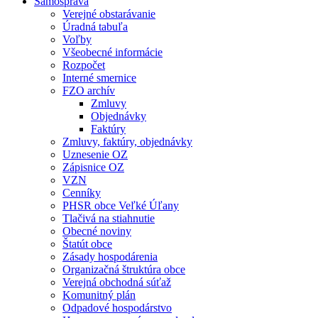
Samospráva
Verejné obstarávanie
Úradná tabuľa
Voľby
Všeobecné informácie
Rozpočet
Interné smernice
FZO archív
Zmluvy
Objednávky
Faktúry
Zmluvy, faktúry, objednávky
Uznesenie OZ
Zápisnice OZ
VZN
Cenníky
PHSR obce Veľké Úľany
Tlačivá na stiahnutie
Obecné noviny
Štatút obce
Zásady hospodárenia
Organizačná štruktúra obce
Verejná obchodná súťaž
Komunitný plán
Odpadové hospodárstvo