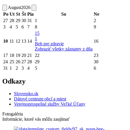
August
2026
Po
Ut
St
Št
Pia
So
Ne
27
28
29
30
31
1
2
3
4
5
6
7
8
9
15
1
10
11
12
13
14
16
Beh pre zdravie
Zobraziť všetky záznamy z dňa
17
18
19
20
21
22
23
24
25
26
27
28
29
30
31
1
2
3
4
5
6
Odkazy
Slovensko.sk
Dátové centrum obcí a miest
Verejnoprospešné služby Veľké Úľany
Fotogaléria
Informácie, ktoré vás môžu zaujímať