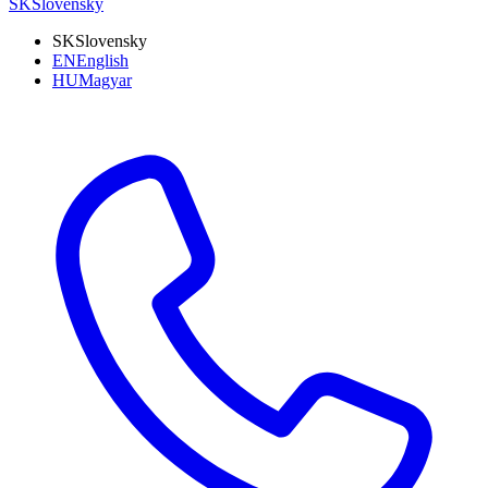
SK
Slovensky
SK
Slovensky
EN
English
HU
Magyar