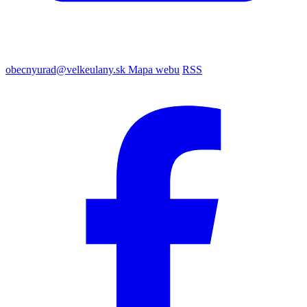
obecnyurad@velkeulany.sk
Mapa webu
RSS