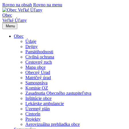
Rovno na obsah
Rovno na menu
Obec
Veľké Úľany
Menu
Obec
Údaje
Dejiny
Pamätihodnosti
Civilná ochrana
Cestovný ruch
Mapa obce
Obecný Úrad
Matričný úrad
Samospráva
Komisie OZ
Zasadnutia Obecného zastupiteľstva
Inštitúcie obce
Lekárske ambulancie
Územný plán
Cintorín
Projekty
Aerovizuálna prehliadka obce