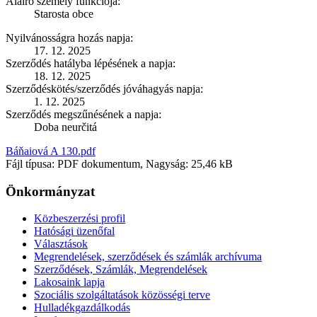
Aláíró személy funkciója:
Starosta obce
Nyilvánosságra hozás napja:
17. 12. 2025
Szerződés hatályba lépésének a napja:
18. 12. 2025
Szerződéskötés/szerződés jóváhagyás napja:
1. 12. 2025
Szerződés megszűnésének a napja:
Doba neurčitá
Báňaiová A 130.pdf
Fájl típusa: PDF dokumentum, Nagyság: 25,46 kB
Önkormányzat
Közbeszerzési profil
Hatósági üzenőfal
Választások
Megrendelések, szerződések és számlák archívuma
Szerződések, Számlák, Megrendelések
Lakosaink lapja
Szociális szolgáltatások közösségi terve
Hulladékgazdálkodás