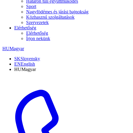
Határon túli együttműködés
Sport
Nagyfödémes és járási bajnokság
Közhasznú szolgáltatások
Szervezetek
Elérhetőség
Elérhetőség
Írjon nekünk
HU
Magyar
SK
Slovensky
EN
English
HU
Magyar