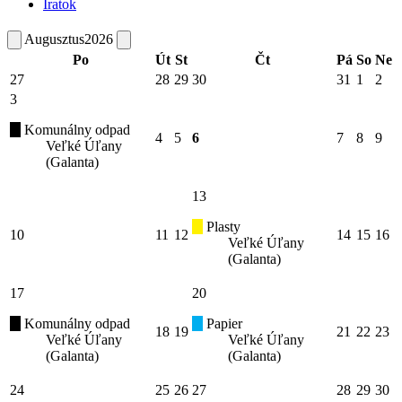
Iratok
Augusztus
2026
Po
Út
St
Čt
Pá
So
Ne
27
28
29
30
31
1
2
3
Komunálny odpad
4
5
6
7
8
9
Veľké Úľany
(Galanta)
13
Plasty
10
11
12
14
15
16
Veľké Úľany
(Galanta)
17
20
Komunálny odpad
Papier
18
19
21
22
23
Veľké Úľany
Veľké Úľany
(Galanta)
(Galanta)
24
25
26
27
28
29
30