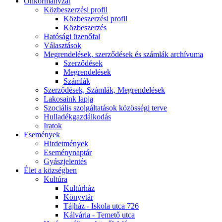
Önkormányzat
Közbeszerzési profil
Közbeszerzési profil
Közbeszerzés
Hatósági üzenőfal
Választások
Megrendelések, szerződések és számlák archívuma
Szerződések
Megrendelések
Számlák
Szerződések, Számlák, Megrendelések
Lakosaink lapja
Szociális szolgáltatások közösségi terve
Hulladékgazdálkodás
Iratok
Események
Hirdetmények
Eseménynaptár
Gyászjelentés
Élet a községben
Kultúra
Kultúrház
Könyvtár
Tájház - Iskola utca 726
Kálvária - Temető utca