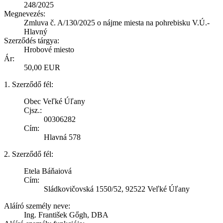
248/2025
Megnevezés:
Zmluva č. A/130/2025 o nájme miesta na pohrebisku V.Ú.-
Hlavný
Szerződés tárgya:
Hrobové miesto
Ár:
50,00 EUR
1. Szerződő fél:
Obec Veľké Úľany
Cjsz.:
00306282
Cím:
Hlavná 578
2. Szerződő fél:
Etela Báňaiová
Cím:
Sládkovičovská 1550/52, 92522 Veľké Úľany
Aláíró személy neve:
Ing. František Gőgh, DBA