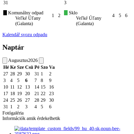
31
3
Komunálny odpad
Sklo
1
2
4
5
6
Veľké Úľany
Veľké Úľany
(Galanta)
(Galanta)
Kalendář svozu odpadu
Naptár
Augusztus
2026
Hé
Ke
Sze
Csü
Pé
Szo
Va
27
28
29
30
31
1
2
3
4
5
6
7
8
9
10
11
12
13
14
15
16
17
18
19
20
21
22
23
24
25
26
27
28
29
30
31
1
2
3
4
5
6
Fotógaléria
Információk amik érdekelhetik