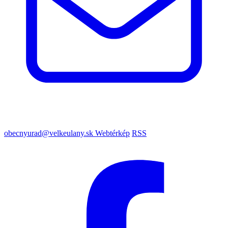
obecnyurad@velkeulany.sk
Webtérkép
RSS