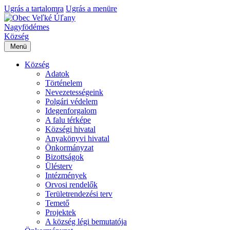
Ugrás a tartalomra
Ugrás a menüre
Nagyfödémes
Község
Menü
Község
Adatok
Történelem
Nevezetességeink
Polgári védelem
Idegenforgalom
A falu térképe
Községi hivatal
Anyakönyvi hivatal
Önkormányzat
Bizottságok
Ülésterv
Intézmények
Orvosi rendelők
Területrendezési terv
Temető
Projektek
A község légi bemutatója