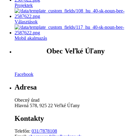
Projektek
Választások
Mobil akalmazás
Obec Veľké Úľany
Facebook
Adresa
Obecný úrad
Hlavná 578, 925 22 Veľké Úľany
Kontakty
Telefón:
031/7878108