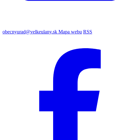
obecnyurad@velkeulany.sk
Mapa webu
RSS