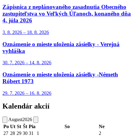
Zápisnica z neplánovaného zasadnutia Obecného
zastupiteľstva vo Veľkých Úľanoch, konaného dňa
4. júla 2026
3. 8.
2026
–
18. 8.
2026
Oznámenie o mieste uloženia zásielky - Verejná
vyhláška
30. 7.
2026
–
14. 8.
2026
Oznámenie o mieste uloženia zásielky -Németh
Róbert 1973
29. 7.
2026
–
16. 8.
2026
Kalendár akcií
August
2026
Po
Ut
St
Št
Pia
So
Ne
27
28
29
30
31
1
2