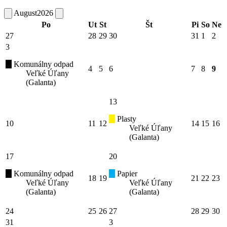
August
2026
Po
Ut
St
Št
Pi
So
Ne
27
28
29
30
31
1
2
3
Komunálny odpad
4
5
6
7
8
9
Veľké Úľany
(Galanta)
13
Plasty
10
11
12
14
15
16
Veľké Úľany
(Galanta)
17
20
Komunálny odpad
Papier
18
19
21
22
23
Veľké Úľany
Veľké Úľany
(Galanta)
(Galanta)
24
25
26
27
28
29
30
31
3