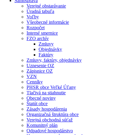
Samospráva
Verejné obstarávanie
Úradná tabuľa
Voľby
Všeobecné informácie
Rozpočet
Interné smernice
FZO archív
Zmluvy
Objednávky
Faktúry
Zmluvy, faktúry, objednávky
Uznesenie OZ
Zápisnice OZ
VZN
Cenníky
PHSR obce Veľké Úľany
Tlačivá na stiahnutie
Obecné noviny
Štatút obce
Zásady hospodárenia
Organizačná štruktúra obce
Verejná obchodná súťaž
Komunitný plán
Odpadové hospodárstvo