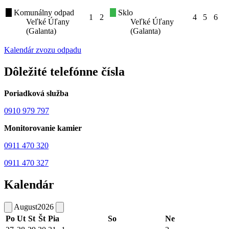
Komunálny odpad
Sklo
1
2
4
5
6
Veľké Úľany
Veľké Úľany
(Galanta)
(Galanta)
Kalendár zvozu odpadu
Dôležité telefónne čísla
Poriadková služba
0910 979 797
Monitorovanie kamier
0911 470 320
0911 470 327
Kalendár
August
2026
Po
Ut
St
Št
Pia
So
Ne