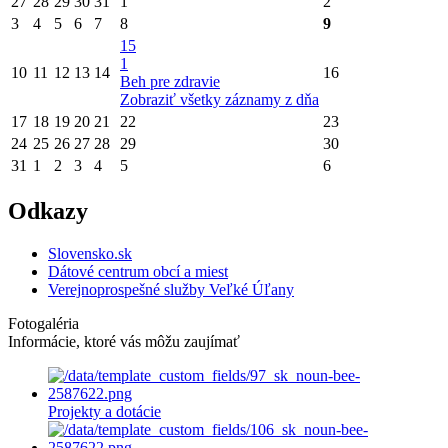
27
28
29
30
31
1
2
3
4
5
6
7
8
9
15
1
10
11
12
13
14
16
Beh pre zdravie
Zobraziť všetky záznamy z dňa
17
18
19
20
21
22
23
24
25
26
27
28
29
30
31
1
2
3
4
5
6
Odkazy
Slovensko.sk
Dátové centrum obcí a miest
Verejnoprospešné služby Veľké Úľany
Fotogaléria
Informácie, ktoré vás môžu zaujímať
Projekty a dotácie