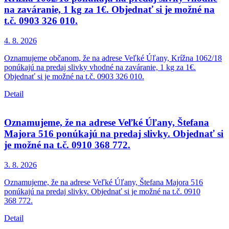
na zaváranie, 1 kg za 1€. Objednať si je možné na
t.č. 0903 326 010.
4. 8.
2026
Oznamujeme občanom, že na adrese Veľké Úľany, Krížna 1062/18
ponúkajú na predaj slivky vhodné na zaváranie, 1 kg za 1€.
Objednať si je možné na t.č. 0903 326 010.
Detail
Oznamujeme, že na adrese Veľké Úľany, Štefana
Majora 516 ponúkajú na predaj slivky. Objednať si
je možné na t.č. 0910 368 772.
3. 8.
2026
Oznamujeme, že na adrese Veľké Úľany, Štefana Majora 516
ponúkajú na predaj slivky. Objednať si je možné na t.č. 0910
368 772.
Detail