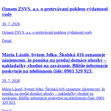
Oznam ZSVS, a.s. o pretrvávaní poklesu výdatnosti
vody
30. 7.
2026
Oznam ZSVS, a.s. o pretrvávaní poklesu výdatnosti vody
Detail
Mária László, bytom Jelka, Školská 416 oznamuje
záujemcom, že ponúka na predaj domáce uhorky –
nakladačky vhodné na zaváranie. Bližšie informácie
poskytuje na telefónnom čísle: 0903 329 923.
29. 7.
2026
Mária László, bytom Jelka, Školská 416 oznamuje záujemcom, že
ponúka na predaj domáce uhorky – nakladačky vhodné na
zaváranie. Bližšie informácie poskytuje na telefónnom čísle: 0903
329 923.
Detail