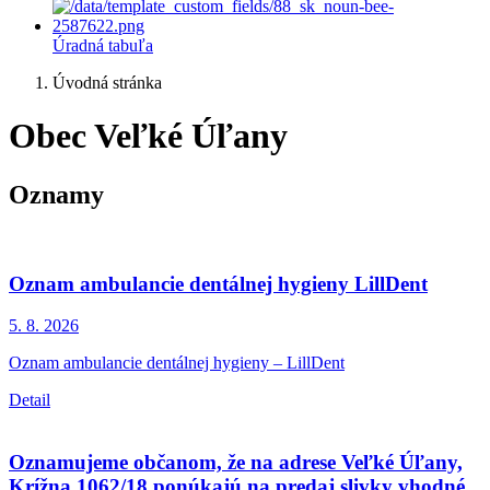
Úradná tabuľa
Úvodná stránka
Obec Veľké Úľany
Oznamy
Oznam ambulancie dentálnej hygieny LillDent
5. 8.
2026
Oznam ambulancie dentálnej hygieny – LillDent
Detail
Oznamujeme občanom, že na adrese Veľké Úľany,
Krížna 1062/18 ponúkajú na predaj slivky vhodné