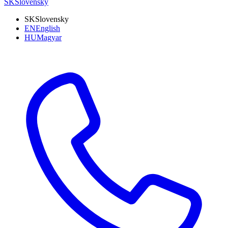
SK
Slovensky
SK
Slovensky
EN
English
HU
Magyar