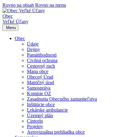
Rovno na obsah
Rovno na menu
Obec
Veľké Úľany
Menu
Obec
Údaje
Dejiny
Pamätihodnosti
Civilná ochrana
Cestovný ruch
Mapa obce
Obecný Úrad
Matričný úrad
Samospráva
Komisie OZ
Zasadnutia Obecného zastupiteľstva
Inštitúcie obce
Lekárske ambulancie
Územný plán
Cintorín
Projekty
Aerovizuálna prehliadka obce