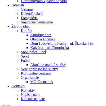
Harmonogram vývozu odpadu
Udalosti
Oznamy
Kalendár akcií
Fotogaléria
Smútočné oznámenia
Život v obci
Kultúra
Kultúrny dom
Obecná knižnica
Dom ľudového bývania – ul. Školská 726
Kalvária – ul. Cintorínska
Spolupráca Obcí
Šport
Futbal
Aktuálne úradné správy
Verejnoprospešné služby
Komunitné centrum
Organizácie
MO Csemadok
Kontakty
Kontakty
Napíšte nám
Kde nás nájdete